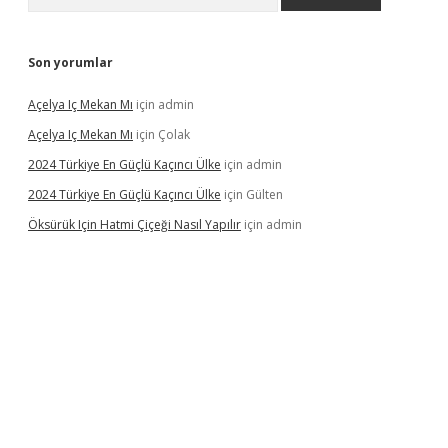
Son yorumlar
Açelya Iç Mekan Mı
için
admin
Açelya Iç Mekan Mı
için
Çolak
2024 Türkiye En Güçlü Kaçıncı Ülke
için
admin
2024 Türkiye En Güçlü Kaçıncı Ülke
için
Gülten
Öksürük Için Hatmi Çiçeği Nasıl Yapılır
için
admin
pera bahis