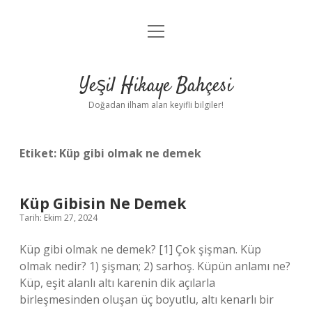
menüyü
Anasayfa
aç
Gizlilik Politikası
Yeşil Hikaye Bahçesi
Yasal Uyarı
Doğadan ilham alan keyifli bilgiler!
Hakkımızda
Etiket:
Küp gibi olmak ne demek
Küp Gibisin Ne Demek
Tarih: Ekim 27, 2024
Küp gibi olmak ne demek? [1] Çok şişman. Küp
olmak nedir? 1) şişman; 2) sarhoş. Küpün anlamı ne?
Küp, eşit alanlı altı karenin dik açılarla
birleşmesinden oluşan üç boyutlu, altı kenarlı bir