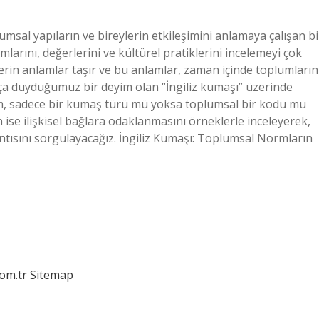
msal yapıların ve bireylerin etkileşimini anlamaya çalışan bi
arını, değerlerini ve kültürel pratiklerini incelemeyi çok
derin anlamlar taşır ve bu anlamlar, zaman içinde toplumların
sıkça duyduğumuz bir deyim olan “İngiliz kumaşı” üzerinde
im, sadece bir kumaş türü mü yoksa toplumsal bir kodu mu
ın ise ilişkisel bağlara odaklanmasını örneklerle inceleyerek,
antısını sorgulayacağız. İngiliz Kumaşı: Toplumsal Normların
com.tr
Sitemap