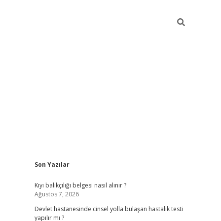
Sidebar
Son Yazılar
grand opera bahi
Kıyı balıkçılığı belgesi nasıl alınır ?
Ağustos 7, 2026
Devlet hastanesinde cinsel yolla bulaşan hastalık testi
yapılır mı ?