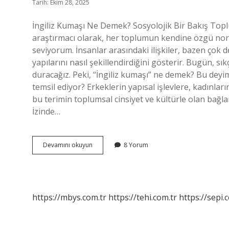
Tarih: Ekim 28, 2025
İngiliz Kumaşı Ne Demek? Sosyolojik Bir Bakış Toplu
araştırmacı olarak, her toplumun kendine özgü norml
seviyorum. İnsanlar arasındaki ilişkiler, bazen çok 
yapılarını nasıl şekillendirdiğini gösterir. Bugün, 
duracağız. Peki, “İngiliz kumaşı” ne demek? Bu dey
temsil ediyor? Erkeklerin yapısal işlevlere, kadınlar
bu terimin toplumsal cinsiyet ve kültürle olan bağl
İzinde…
Ingiliz
Devamını okuyun
8 Yorum
kumaşı
ne
demek
?
https://mbys.com.tr
https://tehi.com.tr
https://sepi.