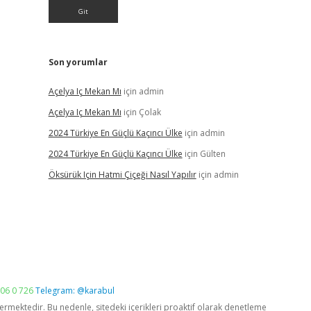
Son yorumlar
Açelya Iç Mekan Mı
için
admin
Açelya Iç Mekan Mı
için
Çolak
2024 Türkiye En Güçlü Kaçıncı Ülke
için
admin
2024 Türkiye En Güçlü Kaçıncı Ülke
için
Gülten
Öksürük Için Hatmi Çiçeği Nasıl Yapılır
için
admin
06 0 726
Telegram: @karabul
vermektedir. Bu nedenle, sitedeki içerikleri proaktif olarak denetleme