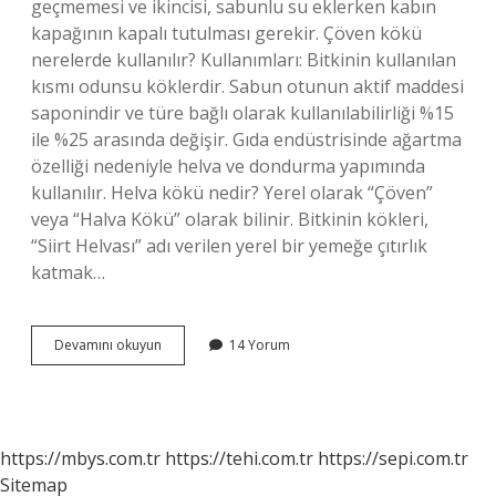
geçmemesi ve ikincisi, sabunlu su eklerken kabın
kapağının kapalı tutulması gerekir. Çöven kökü
nerelerde kullanılır? Kullanımları: Bitkinin kullanılan
kısmı odunsu köklerdir. Sabun otunun aktif maddesi
saponindir ve türe bağlı olarak kullanılabilirliği %15
ile %25 arasında değişir. Gıda endüstrisinde ağartma
özelliği nedeniyle helva ve dondurma yapımında
kullanılır. Helva kökü nedir? Yerel olarak “Çöven”
veya “Halva Kökü” olarak bilinir. Bitkinin kökleri,
“Siirt Helvası” adı verilen yerel bir yemeğe çıtırlık
katmak…
Helvacı
Devamını okuyun
14 Yorum
Kökü
Ne
Işe
Yarar
https://mbys.com.tr
https://tehi.com.tr
https://sepi.com.tr
Sitemap