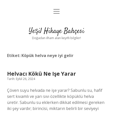
menüyü
Anasayfa
aç
Gizlilik Politikası
Yeşil Hikaye Bahçesi
Yasal Uyarı
Doğadan ilham alan keyifli bilgiler!
Hakkımızda
Etiket:
Köpük helva neye iyi gelir
Helvacı Kökü Ne Işe Yarar
Tarih: Eylül 26, 2024
Çöven suyu helvada ne işe yarar? Sabunlu su, hafif
sert kıvamlı ve yarı sıvı özellikte köpüklü helva
üretir. Sabunlu su eklerken dikkat edilmesi gereken
iki şey vardır; birincisi, miktarın belirli bir seviyeyi