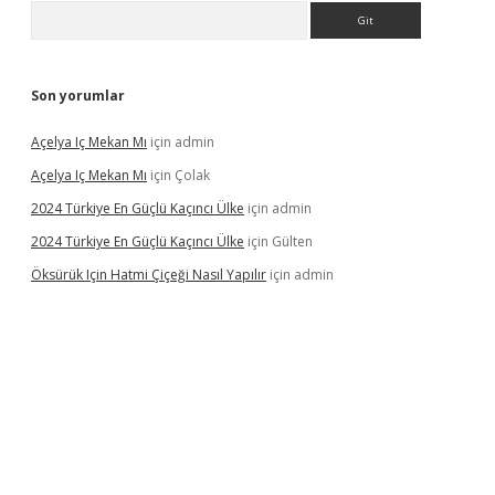
Arama
Son yorumlar
Açelya Iç Mekan Mı
için
admin
Açelya Iç Mekan Mı
için
Çolak
2024 Türkiye En Güçlü Kaçıncı Ülke
için
admin
2024 Türkiye En Güçlü Kaçıncı Ülke
için
Gülten
Öksürük Için Hatmi Çiçeği Nasıl Yapılır
için
admin
pera bahis