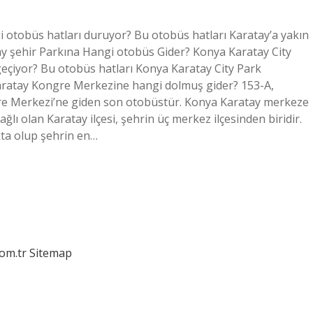
i otobüs hatları duruyor? Bu otobüs hatları Karatay’a yakın
tay şehir Parkına Hangi otobüs Gider? Konya Karatay City
eçiyor? Bu otobüs hatları Konya Karatay City Park
Karatay Kongre Merkezine hangi dolmuş gider? 153-A,
re Merkezi’ne giden son otobüstür. Konya Karatay merkeze
lı olan Karatay ilçesi, şehrin üç merkez ilçesinden biridir.
kta olup şehrin en…
com.tr
Sitemap