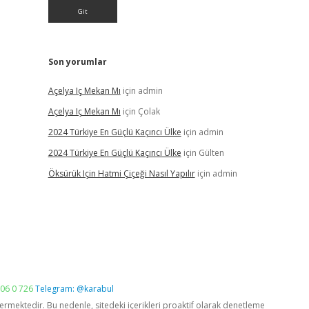
Son yorumlar
Açelya Iç Mekan Mı
için
admin
Açelya Iç Mekan Mı
için
Çolak
2024 Türkiye En Güçlü Kaçıncı Ülke
için
admin
2024 Türkiye En Güçlü Kaçıncı Ülke
için
Gülten
Öksürük Için Hatmi Çiçeği Nasıl Yapılır
için
admin
06 0 726
Telegram: @karabul
vermektedir. Bu nedenle, sitedeki içerikleri proaktif olarak denetleme