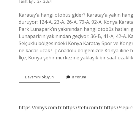
Tarih: Eylül 27, 2024
Karatay’a hangi otobüs gider? Karatay’a yakın hang
duruyor: 124-A, 23-A, 26-A, 79-A, 92-A. Konya Kara
Park Lunapark’ın yakınından hangi otobüs hatları g
Lunapark’ın yakınından geçiyor: 36-B, 41-A, 42-A. 
Selçuklu bölgesindeki Konya Karatay Spor ve Kong
ne kadar uzak? İç Anadolu bölgemizde Konya iline bağ
İlçe, Konya şehir merkezine yaklaşık bir saat uzaklı
Konya
Devamını okuyun
8 Yorum
Karatay
Hangi
Otobüs
Gider
https://mbys.com.tr
https://tehi.com.tr
https://sepi.