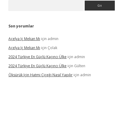
Arama
Son yorumlar
Açelya Iç Mekan Mı
için
admin
Açelya Iç Mekan Mı
için
Çolak
2024 Türkiye En Güçlü Kaçıncı Ülke
için
admin
2024 Türkiye En Güçlü Kaçıncı Ülke
için
Gülten
Öksürük Için Hatmi Çiçeği Nasıl Yapılır
için
admin
pera bahis