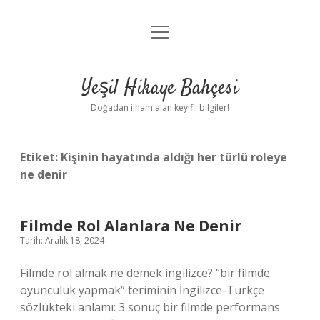
menüyü
Anasayfa
aç
Gizlilik Politikası
Yeşil Hikaye Bahçesi
Yasal Uyarı
Doğadan ilham alan keyifli bilgiler!
Hakkımızda
Etiket:
Kişinin hayatında aldığı her türlü roleye
ne denir
Filmde Rol Alanlara Ne Denir
Tarih: Aralık 18, 2024
Filmde rol almak ne demek ingilizce? “bir filmde
oyunculuk yapmak” teriminin İngilizce-Türkçe
sözlükteki anlamı: 3 sonuç bir filmde performans