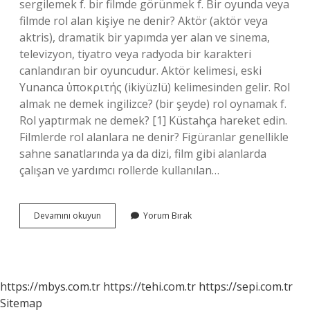
sergilemek f. bir filmde görünmek f. Bir oyunda veya
filmde rol alan kişiye ne denir? Aktör (aktör veya
aktris), dramatik bir yapımda yer alan ve sinema,
televizyon, tiyatro veya radyoda bir karakteri
canlandıran bir oyuncudur. Aktör kelimesi, eski
Yunanca ὑποκριτής (ikiyüzlü) kelimesinden gelir. Rol
almak ne demek ingilizce? (bir şeyde) rol oynamak f.
Rol yaptırmak ne demek? [1] Küstahça hareket edin.
Filmlerde rol alanlara ne denir? Figüranlar genellikle
sahne sanatlarında ya da dizi, film gibi alanlarda
çalışan ve yardımcı rollerde kullanılan…
Filmde
Devamını okuyun
Yorum Bırak
Rol
Alanlara
Ne
Denir
https://mbys.com.tr
https://tehi.com.tr
https://sepi.com.tr
Sitemap