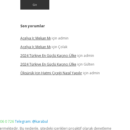
Son yorumlar
Açelya Iç Mekan Mı
için
admin
Açelya Iç Mekan Mı
için
Çolak
2024 Türkiye En Güçlü Kaçıncı Ülke
için
admin
2024 Türkiye En Güçlü Kaçıncı Ülke
için
Gülten
Öksürük Için Hatmi Çiçeği Nasıl Yapılır
için
admin
06 0 726
Telegram: @karabul
vermektedir. Bu nedenle, sitedeki içerikleri proaktif olarak denetleme