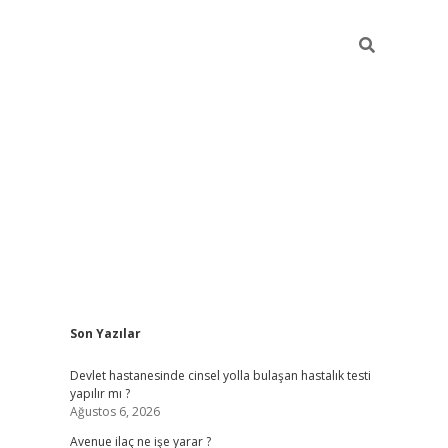
Sidebar
Son Yazılar
grand opera bahi
Devlet hastanesinde cinsel yolla bulaşan hastalık testi
yapılır mı ?
Ağustos 6, 2026
Avenue ilaç ne işe yarar ?