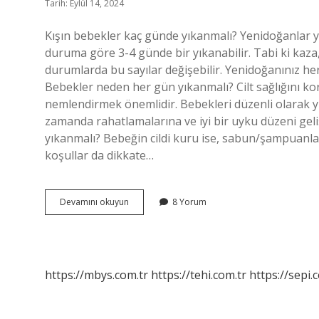
Tarih: Eylül 14, 2024
Kışın bebekler kaç günde yıkanmalı? Yenidoğanlar ya
duruma göre 3-4 günde bir yıkanabilir. Tabi ki kaza
durumlarda bu sayılar değişebilir. Yenidoğanınız h
Bebekler neden her gün yıkanmalı? Cilt sağlığını ko
nemlendirmek önemlidir. Bebekleri düzenli olarak yı
zamanda rahatlamalarına ve iyi bir uyku düzeni geli
yıkanmalı? Bebeğin cildi kuru ise, sabun/şampuanla
koşullar da dikkate…
Kışın
Devamını okuyun
8 Yorum
Bebekler
Kaç
Günde
Bir
Yıkanmalı
https://mbys.com.tr
https://tehi.com.tr
https://sepi.