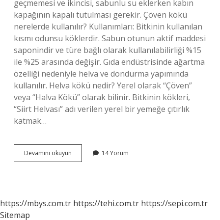
geçmemesi ve ikincisi, sabunlu su eklerken kabın
kapağının kapalı tutulması gerekir. Çöven kökü
nerelerde kullanılır? Kullanımları: Bitkinin kullanılan
kısmı odunsu köklerdir. Sabun otunun aktif maddesi
saponindir ve türe bağlı olarak kullanılabilirliği %15
ile %25 arasında değişir. Gıda endüstrisinde ağartma
özelliği nedeniyle helva ve dondurma yapımında
kullanılır. Helva kökü nedir? Yerel olarak “Çöven”
veya “Halva Kökü” olarak bilinir. Bitkinin kökleri,
“Siirt Helvası” adı verilen yerel bir yemeğe çıtırlık
katmak…
Helvacı
Devamını okuyun
14 Yorum
Kökü
Ne
Işe
Yarar
https://mbys.com.tr
https://tehi.com.tr
https://sepi.com.tr
Sitemap