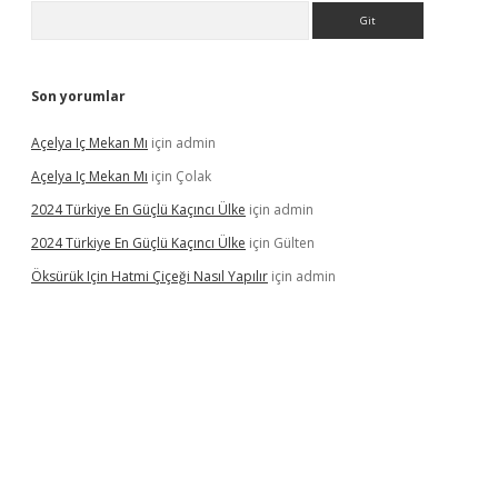
Arama
Son yorumlar
Açelya Iç Mekan Mı
için
admin
Açelya Iç Mekan Mı
için
Çolak
2024 Türkiye En Güçlü Kaçıncı Ülke
için
admin
2024 Türkiye En Güçlü Kaçıncı Ülke
için
Gülten
Öksürük Için Hatmi Çiçeği Nasıl Yapılır
için
admin
era bahis