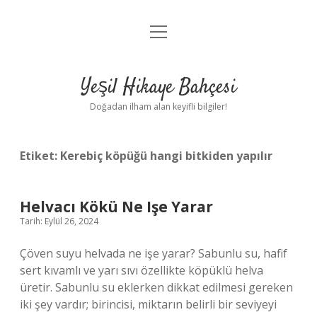
menüyü
Anasayfa
aç
Gizlilik Politikası
Yeşil Hikaye Bahçesi
Yasal Uyarı
Doğadan ilham alan keyifli bilgiler!
Hakkımızda
Etiket:
Kerebiç köpüğü hangi bitkiden yapılır
Helvacı Kökü Ne Işe Yarar
Tarih: Eylül 26, 2024
Çöven suyu helvada ne işe yarar? Sabunlu su, hafif
sert kıvamlı ve yarı sıvı özellikte köpüklü helva
üretir. Sabunlu su eklerken dikkat edilmesi gereken
iki şey vardır; birincisi, miktarın belirli bir seviyeyi