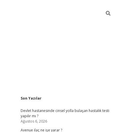
Sidebar
Son Yazılar
grand opera bahi
Devlet hastanesinde cinsel yolla bulaşan hastalık testi
yapılır mı ?
Ağustos 6, 2026
Avenue ilaç ne işe yarar ?