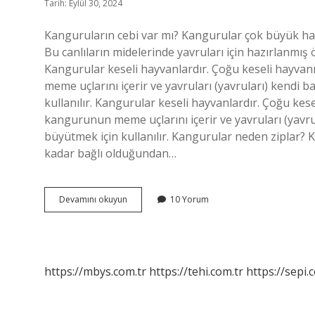
Tarih: Eylül 30, 2024
Kanguruların cebi var mı? Kangurular çok büyük hay
Bu canlıların midelerinde yavruları için hazırlanmış
Kangurular keseli hayvanlardır. Çoğu keseli hayvanı
meme uçlarını içerir ve yavruları (yavruları) kendi
kullanılır. Kangurular keseli hayvanlardır. Çoğu kese
kangurunun meme uçlarını içerir ve yavruları (yavru
büyütmek için kullanılır. Kangurular neden ziplar
kadar bağlı olduğundan…
Kanguruların
Devamını okuyun
10 Yorum
Neden
Cebi
Var
https://mbys.com.tr
https://tehi.com.tr
https://sepi.