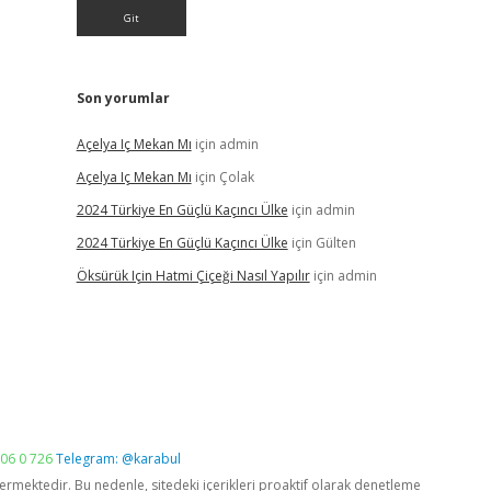
Son yorumlar
Açelya Iç Mekan Mı
için
admin
Açelya Iç Mekan Mı
için
Çolak
2024 Türkiye En Güçlü Kaçıncı Ülke
için
admin
2024 Türkiye En Güçlü Kaçıncı Ülke
için
Gülten
Öksürük Için Hatmi Çiçeği Nasıl Yapılır
için
admin
06 0 726
Telegram: @karabul
vermektedir. Bu nedenle, sitedeki içerikleri proaktif olarak denetleme