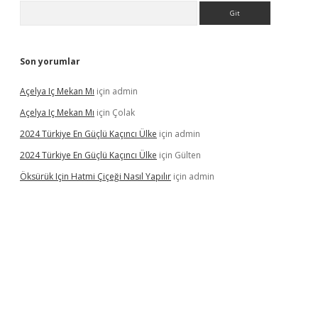
Arama
Son yorumlar
Açelya Iç Mekan Mı
için
admin
Açelya Iç Mekan Mı
için
Çolak
2024 Türkiye En Güçlü Kaçıncı Ülke
için
admin
2024 Türkiye En Güçlü Kaçıncı Ülke
için
Gülten
Öksürük Için Hatmi Çiçeği Nasıl Yapılır
için
admin
pera bahis