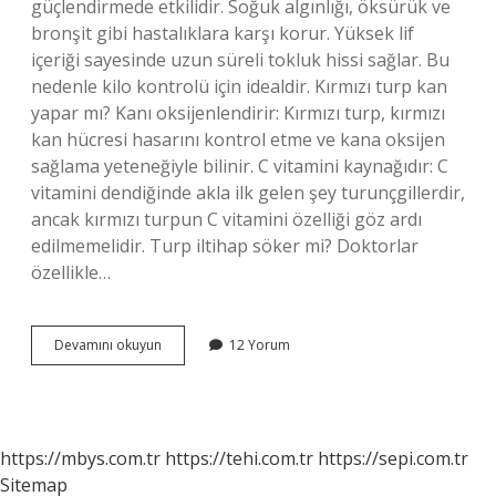
güçlendirmede etkilidir. Soğuk algınlığı, öksürük ve
bronşit gibi hastalıklara karşı korur. Yüksek lif
içeriği sayesinde uzun süreli tokluk hissi sağlar. Bu
nedenle kilo kontrolü için idealdir. Kırmızı turp kan
yapar mı? Kanı oksijenlendirir: Kırmızı turp, kırmızı
kan hücresi hasarını kontrol etme ve kana oksijen
sağlama yeteneğiyle bilinir. C vitamini kaynağıdır: C
vitamini dendiğinde akla ilk gelen şey turunçgillerdir,
ancak kırmızı turpun C vitamini özelliği göz ardı
edilmemelidir. Turp iltihap söker mi? Doktorlar
özellikle…
Turp
Devamını okuyun
12 Yorum
Kanı
Temizler
Mi
https://mbys.com.tr
https://tehi.com.tr
https://sepi.com.tr
Sitemap