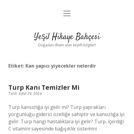
menüyü
Anasayfa
aç
Gizlilik Politikası
Yeşil Hikaye Bahçesi
Yasal Uyarı
Doğadan ilham alan keyifli bilgiler!
Hakkımızda
Etiket:
Kan yapıcı yiyecekler nelerdir
Turp Kanı Temizler Mi
Tarih: Eylül 29, 2024
Turp kansızlığa iyi gelir mi? Turp yaprakları
yorgunluğu giderici özelliğe sahiptir ve kansızlığa iyi
gelir. Turp hangi hastalıklara iyi gelir? Turp, içerdiği
C vitamini sayesinde bağışıklık sistemini