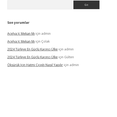
Arama
Son yorumlar
Açelya Iç Mekan Mı
için
admin
Açelya Iç Mekan Mı
için
Çolak
2024 Türkiye En Güçlü Kaçıncı Ülke
için
admin
2024 Türkiye En Güçlü Kaçıncı Ülke
için
Gülten
Öksürük Için Hatmi Çiçeği Nasıl Yapılır
için
admin
 opera bahis