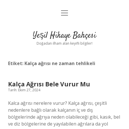
menüyü
Anasayfa
aç
Gizlilik Politikası
Yeşil Hikaye Bahçesi
Yasal Uyarı
Doğadan ilham alan keyifli bilgiler!
Hakkımızda
Etiket:
Kalça ağrısı ne zaman tehlikeli
Kalça Ağrısı Bele Vurur Mu
Tarih: Ekim 27, 2024
Kalca ağrısı nerelere vurur? Kalça ağrısı, çeşitli
nedenlere bağlı olarak kalçanın iç ve dış
bölgelerinde ağrıya neden olabileceği gibi, kasık, bel
ve diz bölgelerine de yayılabilen ağrılara da yol