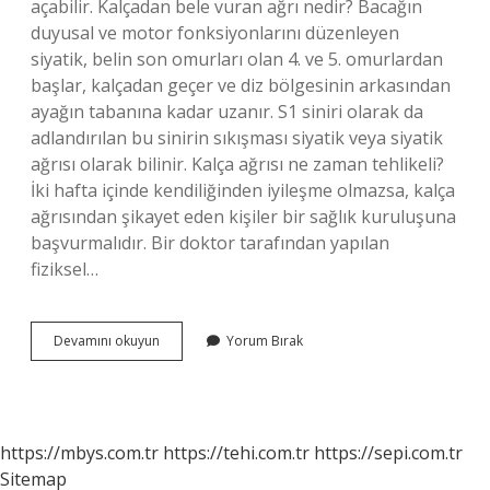
açabilir. Kalçadan bele vuran ağrı nedir? Bacağın
duyusal ve motor fonksiyonlarını düzenleyen
siyatik, belin son omurları olan 4. ve 5. omurlardan
başlar, kalçadan geçer ve diz bölgesinin arkasından
ayağın tabanına kadar uzanır. S1 siniri olarak da
adlandırılan bu sinirin sıkışması siyatik veya siyatik
ağrısı olarak bilinir. Kalça ağrısı ne zaman tehlikeli?
İki hafta içinde kendiliğinden iyileşme olmazsa, kalça
ağrısından şikayet eden kişiler bir sağlık kuruluşuna
başvurmalıdır. Bir doktor tarafından yapılan
fiziksel…
Kalça
Devamını okuyun
Yorum Bırak
Ağrısı
Bele
Vurur
Mu
https://mbys.com.tr
https://tehi.com.tr
https://sepi.com.tr
Sitemap