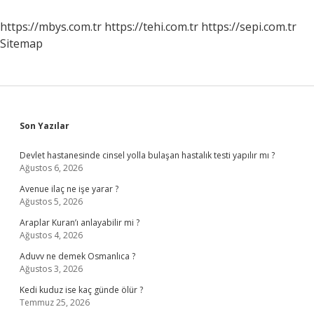
Yaşında
Alınır
https://mbys.com.tr
https://tehi.com.tr
https://sepi.com.tr
Sitemap
Sidebar
Son Yazılar
Devlet hastanesinde cinsel yolla bulaşan hastalık testi yapılır mı ?
Ağustos 6, 2026
Avenue ilaç ne işe yarar ?
Ağustos 5, 2026
Araplar Kuran’ı anlayabilir mi ?
Ağustos 4, 2026
Aduvv ne demek Osmanlıca ?
Ağustos 3, 2026
Kedi kuduz ise kaç günde ölür ?
Temmuz 25, 2026