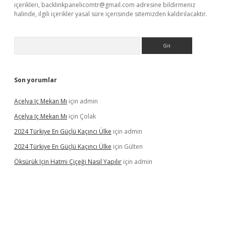
içerikleri,
backlinkpanelicomtr@gmail.com
adresine bildirmeniz
halinde, ilgili içerikler yasal süre içerisinde sitemizden kaldırılacaktır.
Arama
Son yorumlar
Açelya Iç Mekan Mı
için
admin
Açelya Iç Mekan Mı
için
Çolak
2024 Türkiye En Güçlü Kaçıncı Ülke
için
admin
2024 Türkiye En Güçlü Kaçıncı Ülke
için
Gülten
Öksürük Için Hatmi Çiçeği Nasıl Yapılır
için
admin