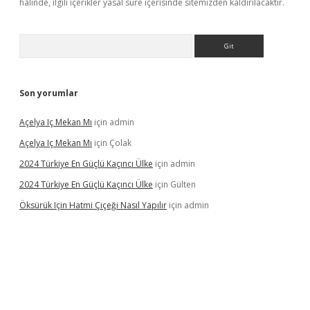
halinde, ilgili içerikler yasal süre içerisinde sitemizden kaldırılacaktır.
Arama
Son yorumlar
Açelya Iç Mekan Mı
için
admin
Açelya Iç Mekan Mı
için
Çolak
2024 Türkiye En Güçlü Kaçıncı Ülke
için
admin
2024 Türkiye En Güçlü Kaçıncı Ülke
için
Gülten
Öksürük Için Hatmi Çiçeği Nasıl Yapılır
için
admin