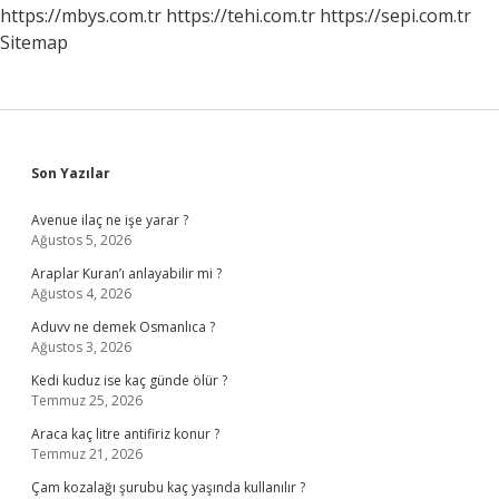
Başlar
https://mbys.com.tr
https://tehi.com.tr
https://sepi.com.tr
Sitemap
Sidebar
Son Yazılar
Avenue ilaç ne işe yarar ?
Ağustos 5, 2026
Araplar Kuran’ı anlayabilir mi ?
Ağustos 4, 2026
Aduvv ne demek Osmanlıca ?
Ağustos 3, 2026
Kedi kuduz ise kaç günde ölür ?
Temmuz 25, 2026
Araca kaç litre antifiriz konur ?
Temmuz 21, 2026
Çam kozalağı şurubu kaç yaşında kullanılır ?