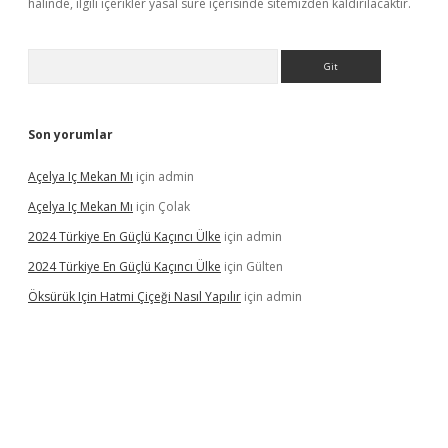
halinde, ilgili içerikler yasal süre içerisinde sitemizden kaldırılacaktır.
Arama
Son yorumlar
Açelya Iç Mekan Mı
için
admin
Açelya Iç Mekan Mı
için
Çolak
2024 Türkiye En Güçlü Kaçıncı Ülke
için
admin
2024 Türkiye En Güçlü Kaçıncı Ülke
için
Gülten
Öksürük Için Hatmi Çiçeği Nasıl Yapılır
için
admin