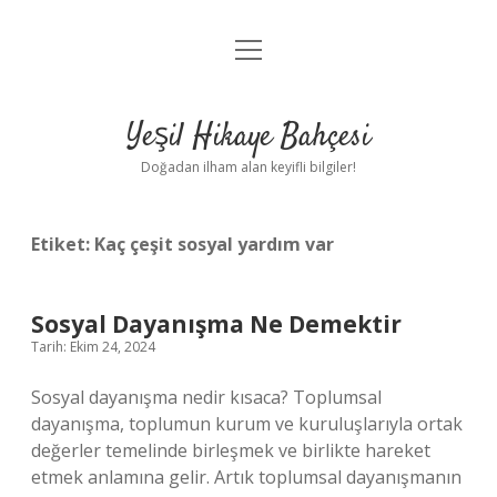
menüyü
Anasayfa
aç
Gizlilik Politikası
Yeşil Hikaye Bahçesi
Yasal Uyarı
Doğadan ilham alan keyifli bilgiler!
Hakkımızda
Etiket:
Kaç çeşit sosyal yardım var
Sosyal Dayanışma Ne Demektir
Tarih: Ekim 24, 2024
Sosyal dayanışma nedir kısaca? Toplumsal
dayanışma, toplumun kurum ve kuruluşlarıyla ortak
değerler temelinde birleşmek ve birlikte hareket
etmek anlamına gelir. Artık toplumsal dayanışmanın