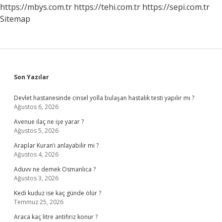
https://mbys.com.tr
https://tehi.com.tr
https://sepi.com.tr
Sitemap
Sidebar
Son Yazılar
Devlet hastanesinde cinsel yolla bulaşan hastalık testi yapılır mı ?
Ağustos 6, 2026
Avenue ilaç ne işe yarar ?
Ağustos 5, 2026
Araplar Kuran’ı anlayabilir mi ?
Ağustos 4, 2026
Aduvv ne demek Osmanlıca ?
Ağustos 3, 2026
Kedi kuduz ise kaç günde ölür ?
Temmuz 25, 2026
Araca kaç litre antifiriz konur ?