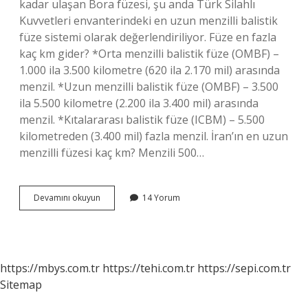
kadar ulaşan Bora füzesi, şu anda Türk Silahlı
Kuvvetleri envanterindeki en uzun menzilli balistik
füze sistemi olarak değerlendiriliyor. Füze en fazla
kaç km gider? *Orta menzilli balistik füze (OMBF) –
1.000 ila 3.500 kilometre (620 ila 2.170 mil) arasında
menzil. *Uzun menzilli balistik füze (OMBF) – 3.500
ila 5.500 kilometre (2.200 ila 3.400 mil) arasında
menzil. *Kıtalararası balistik füze (ICBM) – 5.500
kilometreden (3.400 mil) fazla menzil. İran’ın en uzun
menzilli füzesi kaç km? Menzili 500…
En
Devamını okuyun
14 Yorum
Uzun
Menzilli
Fuze
Kimde
https://mbys.com.tr
https://tehi.com.tr
https://sepi.com.tr
Sitemap