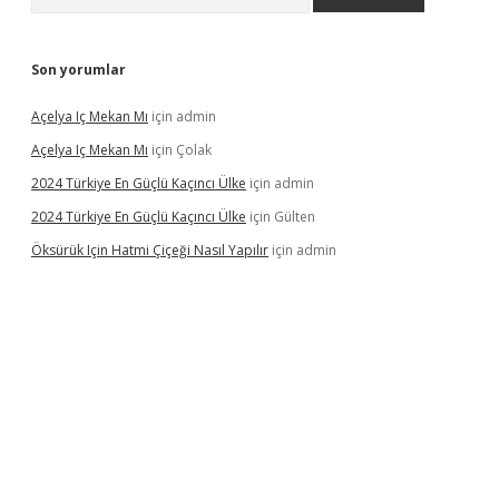
Son yorumlar
Açelya Iç Mekan Mı
için
admin
Açelya Iç Mekan Mı
için
Çolak
2024 Türkiye En Güçlü Kaçıncı Ülke
için
admin
2024 Türkiye En Güçlü Kaçıncı Ülke
için
Gülten
Öksürük Için Hatmi Çiçeği Nasıl Yapılır
için
admin
pera bahis