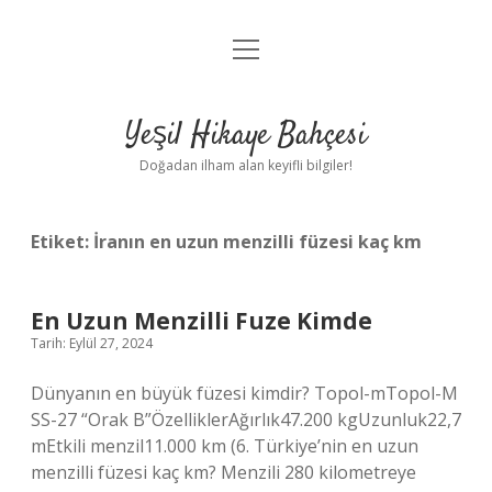
menüyü
Anasayfa
aç
Gizlilik Politikası
Yeşil Hikaye Bahçesi
Yasal Uyarı
Doğadan ilham alan keyifli bilgiler!
Hakkımızda
Etiket:
İranın en uzun menzilli füzesi kaç km
En Uzun Menzilli Fuze Kimde
Tarih: Eylül 27, 2024
Dünyanın en büyük füzesi kimdir? Topol-mTopol-M
SS-27 “Orak B”ÖzelliklerAğırlık47.200 kgUzunluk22,7
mEtkili menzil11.000 km (6. Türkiye’nin en uzun
menzilli füzesi kaç km? Menzili 280 kilometreye