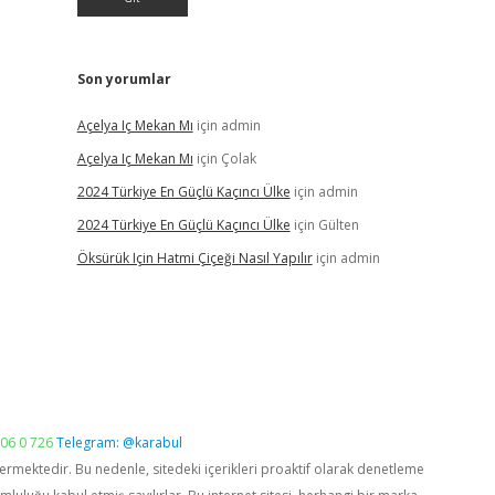
Son yorumlar
Açelya Iç Mekan Mı
için
admin
Açelya Iç Mekan Mı
için
Çolak
2024 Türkiye En Güçlü Kaçıncı Ülke
için
admin
2024 Türkiye En Güçlü Kaçıncı Ülke
için
Gülten
Öksürük Için Hatmi Çiçeği Nasıl Yapılır
için
admin
06 0 726
Telegram: @karabul
vermektedir. Bu nedenle, sitedeki içerikleri proaktif olarak denetleme