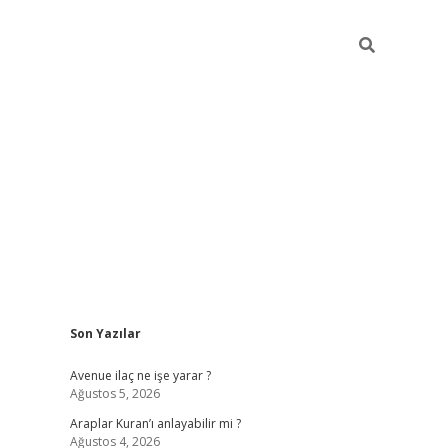
Sidebar
Son Yazılar
grand opera bahi
Avenue ilaç ne işe yarar ?
Ağustos 5, 2026
Araplar Kuran’ı anlayabilir mi ?
Ağustos 4, 2026