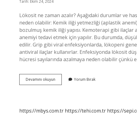
Tarih: Ekim 24, 2024
Lökosit ne zaman azalır? Aşağıdaki durumlar ve has
neden olabilir: Kemik iliği yetmezliği (aplastik anem
bozulmuş kemik iliği yapısı. Kemoterapi gibi ilaçlar a
anemiyi tedavi etmek için yapılır. Bu durumda, düşük
edilir. Grip gibi viral enfeksiyonlarda, lökopeni gene
antiviral ilaçlar kullanırlar. Enfeksiyonda lökosit d
hücresi sayılarında azalmaya neden olabilir çünkü 
Lökosit
Devamını okuyun
Yorum Bırak
Nedir
Neden
Düşer
https://mbys.com.tr
https://tehi.com.tr
https://sepi.