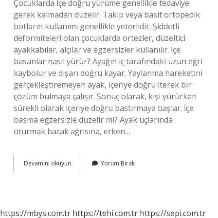
Çocuklarda içe doğru yürüme genellikle tedaviye
gerek kalmadan düzelir. Takip veya basit ortopedik
botların kullanımı genellikle yeterlidir. Şiddetli
deformiteleri olan çocuklarda ortezler, düzeltici
ayakkabılar, alçılar ve egzersizler kullanılır. İçe
basanlar nasıl yürür? Ayağın iç tarafındaki uzun eğri
kaybolur ve dışarı doğru kayar. Yaylanma hareketini
gerçekleştiremeyen ayak, içeriye doğru iterek bir
çözüm bulmaya çalışır. Sonuç olarak, kişi yürürken
sürekli olarak içeriye doğru bastırmaya başlar. İçe
basma egzersizle düzelir mi? Ayak uçlarında
oturmak bacak ağrısına, erken…
İÇe
Devamını okuyun
Yorum Bırak
Basma
Nelere
Sebep
Olur
https://mbys.com.tr
https://tehi.com.tr
https://sepi.com.tr