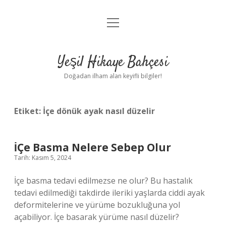
menüyü
Anasayfa
aç
Gizlilik Politikası
Yeşil Hikaye Bahçesi
Yasal Uyarı
Doğadan ilham alan keyifli bilgiler!
Hakkımızda
Etiket:
İçe dönük ayak nasıl düzelir
İÇe Basma Nelere Sebep Olur
Tarih: Kasım 5, 2024
İçe basma tedavi edilmezse ne olur? Bu hastalık
tedavi edilmediği takdirde ileriki yaşlarda ciddi ayak
deformitelerine ve yürüme bozukluğuna yol
açabiliyor. İçe basarak yürüme nasıl düzelir?