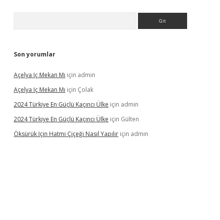
Arama
Son yorumlar
Açelya Iç Mekan Mı
için
admin
Açelya Iç Mekan Mı
için
Çolak
2024 Türkiye En Güçlü Kaçıncı Ülke
için
admin
2024 Türkiye En Güçlü Kaçıncı Ülke
için
Gülten
Öksürük Için Hatmi Çiçeği Nasıl Yapılır
için
admin
pera bahis