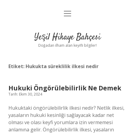
menüyü
Anasayfa
aç
Gizlilik Politikası
Yeşil Hikaye Bahçesi
Yasal Uyarı
Doğadan ilham alan keyifli bilgiler!
Hakkımızda
Etiket:
Hukukta süreklilik ilkesi nedir
Hukuki Öngörülebilirlik Ne Demek
Tarih: Ekim 30, 2024
Hukuktaki öngörülebilirlik ilkesi nedir? Netlik ilkesi,
yasaların hukuki kesinliği sağlayacak kadar net
olması ve olası keyfi yorumlara izin vermemesi
anlamına gelir. Öngörülebilirlik ilkesi, yasaların