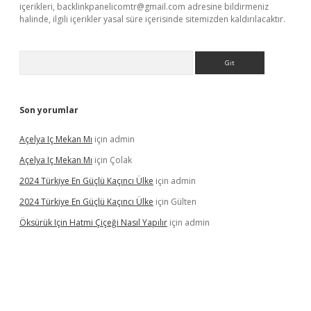
içerikleri,
backlinkpanelicomtr@gmail.com
adresine bildirmeniz
halinde, ilgili içerikler yasal süre içerisinde sitemizden kaldırılacaktır.
Arama
Son yorumlar
Açelya Iç Mekan Mı
için
admin
Açelya Iç Mekan Mı
için
Çolak
2024 Türkiye En Güçlü Kaçıncı Ülke
için
admin
2024 Türkiye En Güçlü Kaçıncı Ülke
için
Gülten
Öksürük Için Hatmi Çiçeği Nasıl Yapılır
için
admin