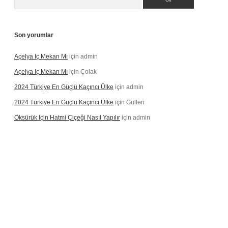
Son yorumlar
Açelya Iç Mekan Mı
için
admin
Açelya Iç Mekan Mı
için
Çolak
2024 Türkiye En Güçlü Kaçıncı Ülke
için
admin
2024 Türkiye En Güçlü Kaçıncı Ülke
için
Gülten
Öksürük Için Hatmi Çiçeği Nasıl Yapılır
için
admin
opera bahis