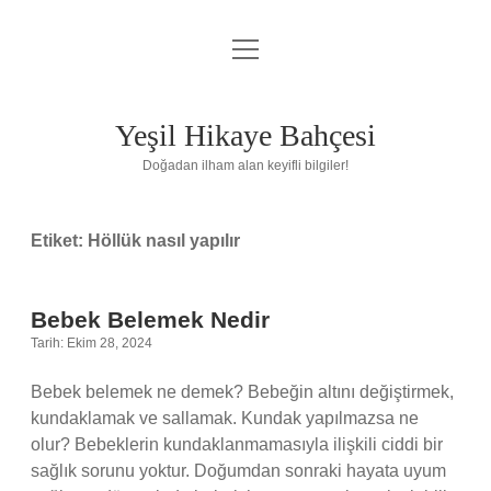
menüyü
Anasayfa
aç
Gizlilik Politikası
Yeşil Hikaye Bahçesi
Yasal Uyarı
Doğadan ilham alan keyifli bilgiler!
Hakkımızda
Etiket:
Höllük nasıl yapılır
Bebek Belemek Nedir
Tarih: Ekim 28, 2024
Bebek belemek ne demek? Bebeğin altını değiştirmek,
kundaklamak ve sallamak. Kundak yapılmazsa ne
olur? Bebeklerin kundaklanmamasıyla ilişkili ciddi bir
sağlık sorunu yoktur. Doğumdan sonraki hayata uyum