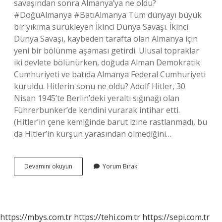
savaşından sonra Almanya’ya ne oldu?
#DoğuAlmanya #BatıAlmanya Tüm dünyayı büyük
bir yıkıma sürükleyen İkinci Dünya Savaşı. İkinci
Dünya Savaşı, kaybeden tarafta olan Almanya için
yeni bir bölünme aşaması getirdi. Ulusal topraklar
iki devlete bölünürken, doğuda Alman Demokratik
Cumhuriyeti ve batıda Almanya Federal Cumhuriyeti
kuruldu. Hitlerin sonu ne oldu? Adolf Hitler, 30
Nisan 1945’te Berlin’deki yeraltı sığınağı olan
Führerbunker’de kendini vurarak intihar etti.
(Hitler’in çene kemiğinde barut izine rastlanmadı, bu
da Hitler’in kurşun yarasından ölmediğini…
Nazilere
Devamını okuyun
Yorum Bırak
Ne
Oldu
https://mbys.com.tr
https://tehi.com.tr
https://sepi.com.tr