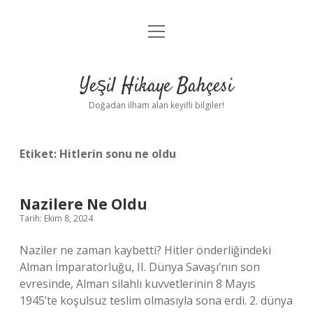
menüyü
Anasayfa
aç
Gizlilik Politikası
Yeşil Hikaye Bahçesi
Yasal Uyarı
Doğadan ilham alan keyifli bilgiler!
Hakkımızda
Etiket:
Hitlerin sonu ne oldu
Nazilere Ne Oldu
Tarih: Ekim 8, 2024
Naziler ne zaman kaybetti? Hitler önderliğindeki
Alman İmparatorluğu, II. Dünya Savaşı’nın son
evresinde, Alman silahlı kuvvetlerinin 8 Mayıs
1945’te koşulsuz teslim olmasıyla sona erdi. 2. dünya