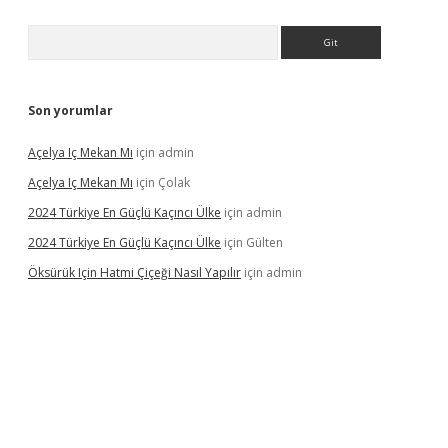
Arama
Son yorumlar
Açelya Iç Mekan Mı
için
admin
Açelya Iç Mekan Mı
için
Çolak
2024 Türkiye En Güçlü Kaçıncı Ülke
için
admin
2024 Türkiye En Güçlü Kaçıncı Ülke
için
Gülten
Öksürük Için Hatmi Çiçeği Nasıl Yapılır
için
admin
pera bahis