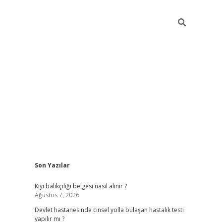
Sidebar
Son Yazılar
grand opera bahi
Kıyı balıkçılığı belgesi nasıl alınır ?
Ağustos 7, 2026
Devlet hastanesinde cinsel yolla bulaşan hastalık testi
yapılır mı ?