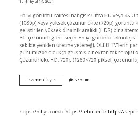
Tarih: Eylül 14, 2024
En iyi görüntü kalitesi hangisi? Ultra HD veya 4K U
(1080p) veya yüksek çözünürlükte (720p) görüntü ka
geliştirilen yüksek dinamik aralıklı (HDR) bir sistem
HD çözünürlüğünü seçin. En iyi görüntü teknolojisi
şekilde yeniden üretme yeteneği, QLED TV’lerin parla
günümüzde oldukça gelişmiş bir ekran teknolojisi o
Çözünürlük): HD, 720p (1280×720 piksel) çözünürlü
En
Devamını okuyun
8 Yorum
Iyi
Görüntü
Kalitesi
Nedir
https://mbys.com.tr
https://tehi.com.tr
https://sepi.