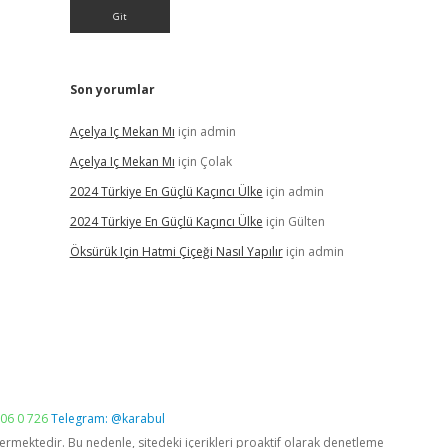
Son yorumlar
Açelya Iç Mekan Mı
için
admin
Açelya Iç Mekan Mı
için
Çolak
2024 Türkiye En Güçlü Kaçıncı Ülke
için
admin
2024 Türkiye En Güçlü Kaçıncı Ülke
için
Gülten
Öksürük Için Hatmi Çiçeği Nasıl Yapılır
için
admin
06 0 726
Telegram: @karabul
vermektedir. Bu nedenle, sitedeki içerikleri proaktif olarak denetleme