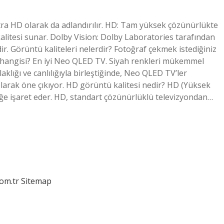
ltra HD olarak da adlandırılır. HD: Tam yüksek çözünürlükte
litesi sunar. Dolby Vision: Dolby Laboratories tarafından
dir. Görüntü kaliteleri nelerdir? Fotoğraf çekmek istediğiniz
 hangisi? En iyi Neo QLED TV. Siyah renkleri mükemmel
klığı ve canlılığıyla birleştiğinde, Neo QLED TV’ler
larak öne çıkıyor. HD görüntü kalitesi nedir? HD (Yüksek
ğe işaret eder. HD, standart çözünürlüklü televizyondan…
com.tr
Sitemap