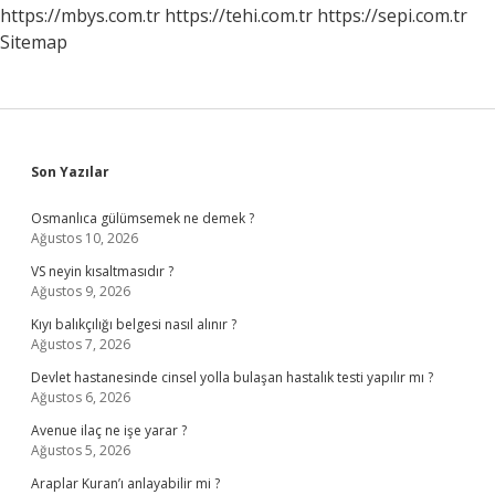
https://mbys.com.tr
https://tehi.com.tr
https://sepi.com.tr
Sitemap
Sidebar
Son Yazılar
Osmanlıca gülümsemek ne demek ?
Ağustos 10, 2026
VS neyin kısaltmasıdır ?
Ağustos 9, 2026
Kıyı balıkçılığı belgesi nasıl alınır ?
Ağustos 7, 2026
Devlet hastanesinde cinsel yolla bulaşan hastalık testi yapılır mı ?
Ağustos 6, 2026
Avenue ilaç ne işe yarar ?
Ağustos 5, 2026
Araplar Kuran’ı anlayabilir mi ?