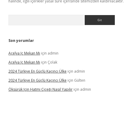
halinde, ilgili içerikler yasal süre içerisinde sitemizden kaldırılacaktır.
Arama
Son yorumlar
Açelya Iç Mekan Mı
için
admin
Açelya Iç Mekan Mı
için
Çolak
2024 Türkiye En Güçlü Kaçıncı Ülke
için
admin
2024 Türkiye En Güçlü Kaçıncı Ülke
için
Gülten
Öksürük Için Hatmi Çiçeği Nasıl Yapılır
için
admin