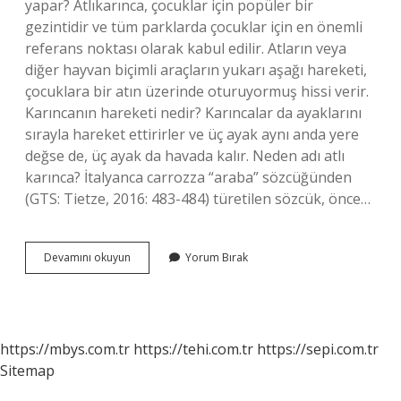
yapar? Atlıkarınca, çocuklar için popüler bir
gezintidir ve tüm parklarda çocuklar için en önemli
referans noktası olarak kabul edilir. Atların veya
diğer hayvan biçimli araçların yukarı aşağı hareketi,
çocuklara bir atın üzerinde oturuyormuş hissi verir.
Karıncanın hareketi nedir? Karıncalar da ayaklarını
sırayla hareket ettirirler ve üç ayak aynı anda yere
değse de, üç ayak da havada kalır. Neden adı atlı
karınca? İtalyanca carrozza “araba” sözcüğünden
(GTS: Tietze, 2016: 483-484) türetilen sözcük, önce…
Atlı
Devamını okuyun
Yorum Bırak
Karınca
Hareketi
Nedir
https://mbys.com.tr
https://tehi.com.tr
https://sepi.com.tr
Sitemap