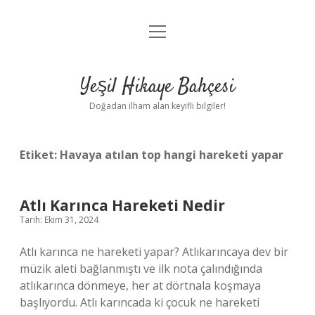
menüyü
Anasayfa
aç
Gizlilik Politikası
Yeşil Hikaye Bahçesi
Yasal Uyarı
Doğadan ilham alan keyifli bilgiler!
Hakkımızda
Etiket:
Havaya atılan top hangi hareketi yapar
Atlı Karınca Hareketi Nedir
Tarih: Ekim 31, 2024
Atlı karınca ne hareketi yapar? Atlıkarıncaya dev bir
müzik aleti bağlanmıştı ve ilk nota çalındığında
atlıkarınca dönmeye, her at dörtnala koşmaya
başlıyordu. Atlı karıncada ki çocuk ne hareketi