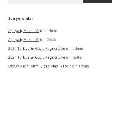
Son yorumlar
Açelya Iç Mekan Mı
için
admin
Açelya Iç Mekan Mı
için
Çolak
2024 Türkiye En Güçlü Kaçıncı Ülke
için
admin
2024 Türkiye En Güçlü Kaçıncı Ülke
için
Gülten
Öksürük Için Hatmi Çiçeği Nasıl Yapılır
için
admin
pera bahis