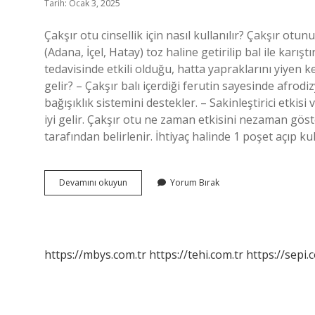
Tarih: Ocak 3, 2025
Çakşır otu cinsellik için nasıl kullanılır? Çakşır o
(Adana, İçel, Hatay) toz haline getirilip bal ile karıştır
tedavisinde etkili olduğu, hatta yapraklarını yiyen ke
gelir? – Çakşır balı içerdiği ferutin sayesinde afrodi
bağışıklık sistemini destekler. – Sakinleştirici etkis
iyi gelir. Çakşır otu ne zaman etkisini nezaman göst
tarafından belirlenir. İhtiyaç halinde 1 poşet açıp ku
Çakşır
Devamını okuyun
Yorum Bırak
Balı
Cinsel
Gücü
Artırır
Mi
https://mbys.com.tr
https://tehi.com.tr
https://sepi.