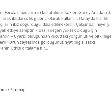
tunun (Ferula elaeochrtris) kurutulmuş kökleri Güney Anadolu’d
ılarak iktidarsızlık giderici olarak kullanılır. Hatay’da kısırlık
çilerin ikiz doğurduğu iddia edilmektedir. Çakşır balı neye iyi
zyak etkiye sahiptir. – Besin değeri yüksek olduğu için
i vardır. – Uyarıcı olduğundan vücuttaki yorgunluk ve bitkinliğ
erir? Ürün sayfasında gördüğünüz fiyat bilgisi satıcı
llanın. Etkisi ortalama bir…
com.tr
Sitemap