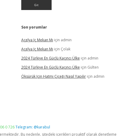
Son yorumlar
Açelya Iç Mekan Mı
için
admin
Açelya Iç Mekan Mı
için
Çolak
2024 Türkiye En Güçlü Kaçıncı Ülke
için
admin
2024 Türkiye En Güçlü Kaçıncı Ülke
için
Gülten
Öksürük Için Hatmi Çiçeği Nasıl Yapılır
için
admin
06 0 726
Telegram: @karabul
vermektedir. Bu nedenle, sitedeki içerikleri proaktif olarak denetleme