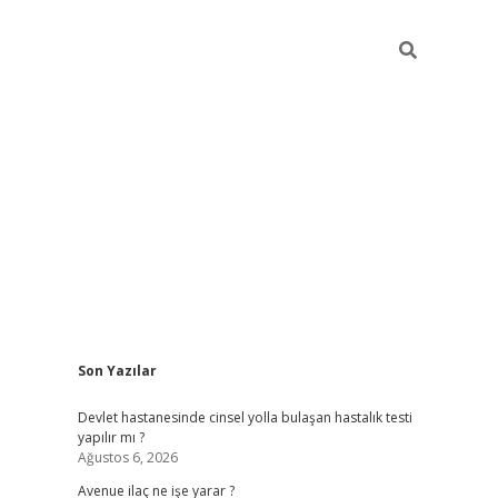
Sidebar
Son Yazılar
grand opera bah
Devlet hastanesinde cinsel yolla bulaşan hastalık testi
yapılır mı ?
Ağustos 6, 2026
Avenue ilaç ne işe yarar ?