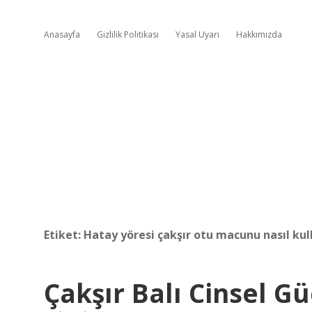
Anasayfa
Gizlilik Politikası
Yasal Uyarı
Hakkımızda
Etiket:
Hatay yöresi çakşır otu macunu nasıl kull
Çakşır Balı Cinsel Gü