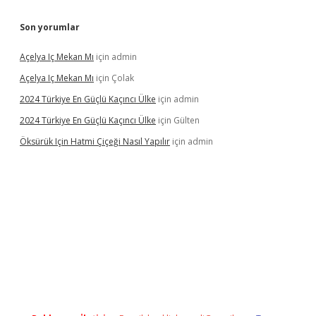
Son yorumlar
Açelya Iç Mekan Mı
için
admin
Açelya Iç Mekan Mı
için
Çolak
2024 Türkiye En Güçlü Kaçıncı Ülke
için
admin
2024 Türkiye En Güçlü Kaçıncı Ülke
için
Gülten
Öksürük Için Hatmi Çiçeği Nasıl Yapılır
için
admin
pera bahis