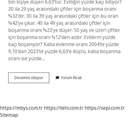
bin kişiye düşen 6,63’tür. Evliliğin yüzde kaçı bitiyor?
20 ila 29 yaş arasındaki çiftler için boşanma oranı
%32’dir. 30 ila 39 yaş arasındaki çiftler için bu oran
%42’ye çıkar. 40 ila 49 yaş arasındaki çiftler için
boşanma oranı %22’ye düşer. 50 yaş ve üzeri çiftler
için boşanma oranı %12’den azdır. Evlilerin yüzde
kaçı boşanıyor? Kaba evlenme oranı 2004’te yüzde
9,10’dan 2023’te yüzde 6,63’e düştü, kaba boşanma
oranı ise yüzde…
Türkiyede
Devamını okuyun
Yorum Bırak
Her
Yıl
Kaç
Çift
Evleniyor
https://mbys.com.tr
https://tehi.com.tr
https://sepi.com.tr
Sitemap