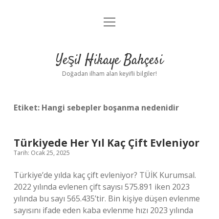
menüyü
Anasayfa
aç
Gizlilik Politikası
Yeşil Hikaye Bahçesi
Yasal Uyarı
Doğadan ilham alan keyifli bilgiler!
Hakkımızda
Etiket:
Hangi sebepler boşanma nedenidir
Türkiyede Her Yıl Kaç Çift Evleniyor
Tarih: Ocak 25, 2025
Türkiye’de yılda kaç çift evleniyor? TÜİK Kurumsal.
2022 yılında evlenen çift sayısı 575.891 iken 2023
yılında bu sayı 565.435’tir. Bin kişiye düşen evlenme
sayısını ifade eden kaba evlenme hızı 2023 yılında