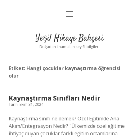
menüyü
Anasayfa
aç
Gizlilik Politikası
Yeşil Hikaye Bahçesi
Yasal Uyarı
Doğadan ilham alan keyifli bilgiler!
Hakkımızda
Etiket:
Hangi çocuklar kaynaştırma öğrencisi
olur
Kaynaştırma Sınıfları Nedir
Tarih: Ekim 31, 2024
Kaynaştırma sınıfı ne demek? Özel Eğitimde Ana
Akım/Entegrasyon Nedir? “Ülkemizde özel eğitime
ihtiyaç duyan çocuklar farklı eğitim ortamlarına