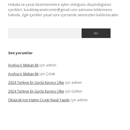
Hukuka ve yasal düzenlemelere aykırı olduğunu düşündüğünüz
içerikleri,
backlinkpanelicomtr@gmail.com
adresine bildirmeniz
halinde, ilgili içerikler yasal süre içerisinde sitemizden kaldırılacaktır.
Arama
Son yorumlar
Açelya Iç Mekan Mı
için
admin
Açelya Iç Mekan Mı
için
Çolak
2024 Türkiye En Güçlü Kaçıncı Ülke
için
admin
2024 Türkiye En Güçlü Kaçıncı Ülke
için
Gülten
Öksürük Için Hatmi Çiçeği Nasıl Yapılır
için
admin