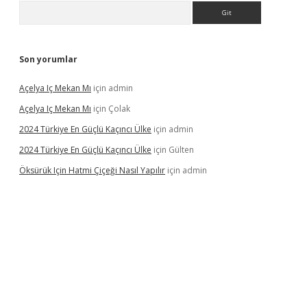
Arama
Son yorumlar
Açelya Iç Mekan Mı
için
admin
Açelya Iç Mekan Mı
için
Çolak
2024 Türkiye En Güçlü Kaçıncı Ülke
için
admin
2024 Türkiye En Güçlü Kaçıncı Ülke
için
Gülten
Öksürük Için Hatmi Çiçeği Nasıl Yapılır
için
admin
pera bahis