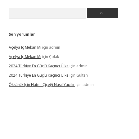
Arama
Son yorumlar
Açelya Iç Mekan Mı
için
admin
Açelya Iç Mekan Mı
için
Çolak
2024 Türkiye En Güçlü Kaçıncı Ülke
için
admin
2024 Türkiye En Güçlü Kaçıncı Ülke
için
Gülten
Öksürük Için Hatmi Çiçeği Nasıl Yapılır
için
admin
pera bahis