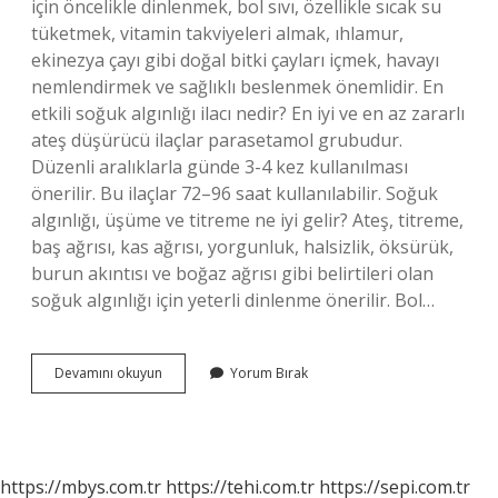
için öncelikle dinlenmek, bol sıvı, özellikle sıcak su
tüketmek, vitamin takviyeleri almak, ıhlamur,
ekinezya çayı gibi doğal bitki çayları içmek, havayı
nemlendirmek ve sağlıklı beslenmek önemlidir. En
etkili soğuk algınlığı ilacı nedir? En iyi ve en az zararlı
ateş düşürücü ilaçlar parasetamol grubudur.
Düzenli aralıklarla günde 3-4 kez kullanılması
önerilir. Bu ilaçlar 72–96 saat kullanılabilir. Soğuk
algınlığı, üşüme ve titreme ne iyi gelir? Ateş, titreme,
baş ağrısı, kas ağrısı, yorgunluk, halsizlik, öksürük,
burun akıntısı ve boğaz ağrısı gibi belirtileri olan
soğuk algınlığı için yeterli dinlenme önerilir. Bol…
Soğuk
Devamını okuyun
Yorum Bırak
Algınlığına
En
Çabuk
Ne
Geçirir
https://mbys.com.tr
https://tehi.com.tr
https://sepi.com.tr