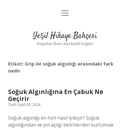
menüyü
Anasayfa
aç
Gizlilik Politikası
Yeşil Hikaye Bahçesi
Yasal Uyarı
Doğadan ilham alan keyifli bilgiler!
Hakkımızda
Etiket:
Grip ile soğuk algınlığı arasındaki fark
nedir
Soğuk Algınlığına En Çabuk Ne
Geçirir
Tarih: Eylül 30, 2024
Soğuk algınlığı en hızlı nasıl iyileşir? Soğuk
algınlığından ve yol açtığı belirtilerden kurtulmak