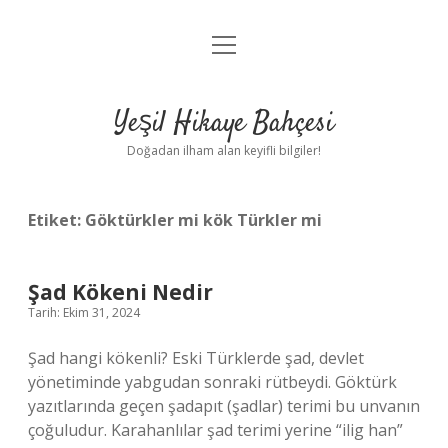
menüyü
Anasayfa
aç
Gizlilik Politikası
Yeşil Hikaye Bahçesi
Yasal Uyarı
Doğadan ilham alan keyifli bilgiler!
Hakkımızda
Etiket:
Göktürkler mi kök Türkler mi
Şad Kökeni Nedir
Tarih: Ekim 31, 2024
Şad hangi kökenli? Eski Türklerde şad, devlet
yönetiminde yabgudan sonraki rütbeydi. Göktürk
yazıtlarında geçen şadapıt (şadlar) terimi bu unvanın
çoğuludur. Karahanlılar şad terimi yerine “ilig han”