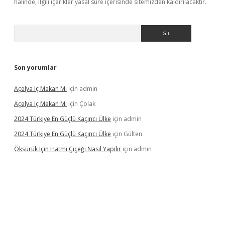
halinde, ilgili içerikler yasal süre içerisinde sitemizden kaldırılacaktır.
Arama
Son yorumlar
Açelya Iç Mekan Mı
için
admin
Açelya Iç Mekan Mı
için
Çolak
2024 Türkiye En Güçlü Kaçıncı Ülke
için
admin
2024 Türkiye En Güçlü Kaçıncı Ülke
için
Gülten
Öksürük Için Hatmi Çiçeği Nasıl Yapılır
için
admin