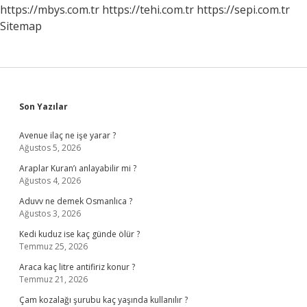
https://mbys.com.tr
https://tehi.com.tr
https://sepi.com.tr
Sitemap
Sidebar
Son Yazılar
Avenue ilaç ne işe yarar ?
Ağustos 5, 2026
Araplar Kuran’ı anlayabilir mi ?
Ağustos 4, 2026
Aduvv ne demek Osmanlıca ?
Ağustos 3, 2026
Kedi kuduz ise kaç günde ölür ?
Temmuz 25, 2026
Araca kaç litre antifiriz konur ?
Temmuz 21, 2026
Çam kozalağı şurubu kaç yaşında kullanılır ?