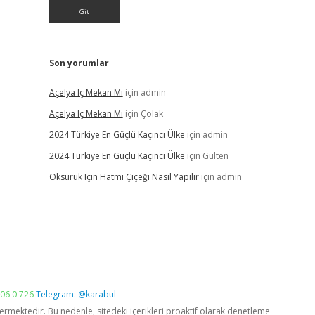
Son yorumlar
Açelya Iç Mekan Mı
için
admin
Açelya Iç Mekan Mı
için
Çolak
2024 Türkiye En Güçlü Kaçıncı Ülke
için
admin
2024 Türkiye En Güçlü Kaçıncı Ülke
için
Gülten
Öksürük Için Hatmi Çiçeği Nasıl Yapılır
için
admin
06 0 726
Telegram: @karabul
vermektedir. Bu nedenle, sitedeki içerikleri proaktif olarak denetleme