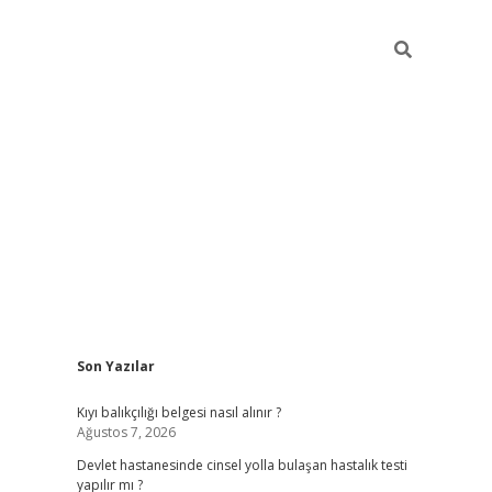
Sidebar
Son Yazılar
grand opera bah
Kıyı balıkçılığı belgesi nasıl alınır ?
Ağustos 7, 2026
Devlet hastanesinde cinsel yolla bulaşan hastalık testi
yapılır mı ?