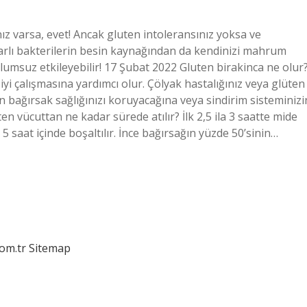
ız varsa, evet! Ancak gluten intoleransınız yoksa ve
rarlı bakterilerin besin kaynağından da kendinizi mahrum
umsuz etkileyebilir! 17 Şubat 2022 Gluten birakinca ne olur
yi çalışmasına yardımcı olur. Çölyak hastalığınız veya glüten
n bağırsak sağlığınızı koruyacağına veya sindirim sisteminizi
uten vücuttan ne kadar sürede atılır? İlk 2,5 ila 3 saatte mide
 5 saat içinde boşaltılır. İnce bağırsağın yüzde 50’sinin…
com.tr
Sitemap