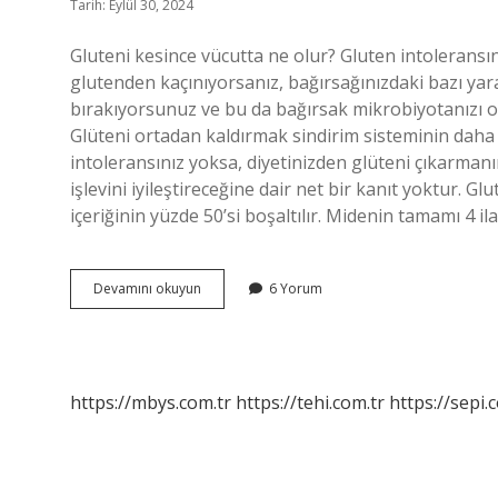
Tarih: Eylül 30, 2024
Gluteni kesince vücutta ne olur? Gluten intoleransın
glutenden kaçınıyorsanız, bağırsağınızdaki bazı ya
bırakıyorsunuz ve bu da bağırsak mikrobiyotanızı ol
Glüteni ortadan kaldırmak sindirim sisteminin daha i
intoleransınız yoksa, diyetinizden glüteni çıkarmanı
işlevini iyileştireceğine dair net bir kanıt yoktur. Gl
içeriğinin yüzde 50’si boşaltılır. Midenin tamamı 4 ila
Gluteni
Devamını okuyun
6 Yorum
Bırakınca
Vücutta
Neler
Olur
https://mbys.com.tr
https://tehi.com.tr
https://sepi.