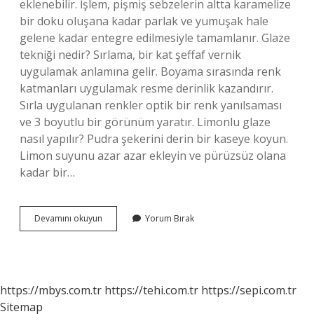
eklenebilir. İşlem, pişmiş sebzelerin altta karamelize
bir doku oluşana kadar parlak ve yumuşak hale
gelene kadar entegre edilmesiyle tamamlanır. Glaze
tekniği nedir? Sırlama, bir kat şeffaf vernik
uygulamak anlamına gelir. Boyama sırasında renk
katmanları uygulamak resme derinlik kazandırır.
Sırla uygulanan renkler optik bir renk yanılsaması
ve 3 boyutlu bir görünüm yaratır. Limonlu glaze
nasıl yapılır? Pudra şekerini derin bir kaseye koyun.
Limon suyunu azar azar ekleyin ve pürüzsüz olana
kadar bir…
Glaze
Devamını okuyun
Yorum Bırak
Nasıl
Yapılır
https://mbys.com.tr
https://tehi.com.tr
https://sepi.com.tr
Sitemap