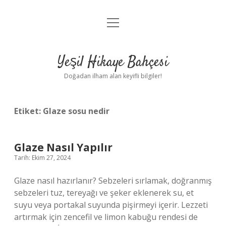
menüyü
Anasayfa
aç
Gizlilik Politikası
Yeşil Hikaye Bahçesi
Yasal Uyarı
Doğadan ilham alan keyifli bilgiler!
Hakkımızda
Etiket:
Glaze sosu nedir
Glaze Nasıl Yapılır
Tarih: Ekim 27, 2024
Glaze nasıl hazırlanır? Sebzeleri sırlamak, doğranmış
sebzeleri tuz, tereyağı ve şeker eklenerek su, et
suyu veya portakal suyunda pişirmeyi içerir. Lezzeti
artırmak için zencefil ve limon kabuğu rendesi de