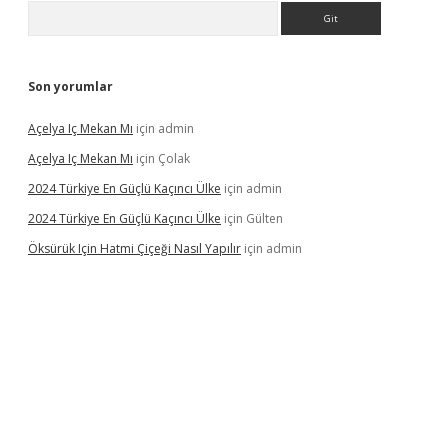
Arama
Son yorumlar
Açelya Iç Mekan Mı
için
admin
Açelya Iç Mekan Mı
için
Çolak
2024 Türkiye En Güçlü Kaçıncı Ülke
için
admin
2024 Türkiye En Güçlü Kaçıncı Ülke
için
Gülten
Öksürük Için Hatmi Çiçeği Nasıl Yapılır
için
admin
pera bahis