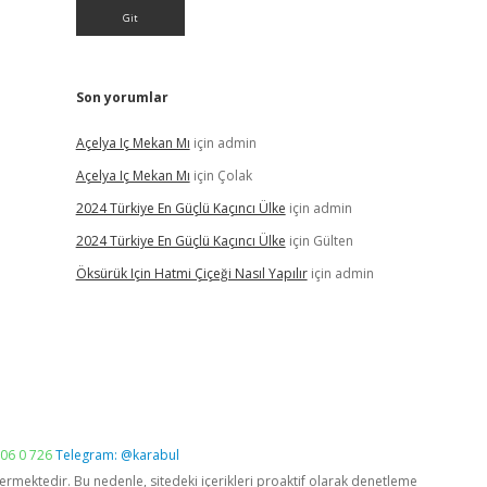
Son yorumlar
Açelya Iç Mekan Mı
için
admin
Açelya Iç Mekan Mı
için
Çolak
2024 Türkiye En Güçlü Kaçıncı Ülke
için
admin
2024 Türkiye En Güçlü Kaçıncı Ülke
için
Gülten
Öksürük Için Hatmi Çiçeği Nasıl Yapılır
için
admin
06 0 726
Telegram: @karabul
vermektedir. Bu nedenle, sitedeki içerikleri proaktif olarak denetleme