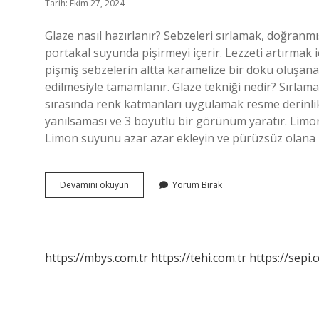
Tarih: Ekim 27, 2024
Glaze nasıl hazırlanır? Sebzeleri sırlamak, doğranmı
portakal suyunda pişirmeyi içerir. Lezzeti artırmak i
pişmiş sebzelerin altta karamelize bir doku oluşa
edilmesiyle tamamlanır. Glaze tekniği nedir? Sırlam
sırasında renk katmanları uygulamak resme derinlik 
yanılsaması ve 3 boyutlu bir görünüm yaratır. Limonl
Limon suyunu azar azar ekleyin ve pürüzsüz olana 
Glaze
Devamını okuyun
Yorum Bırak
Nasıl
Yapılır
https://mbys.com.tr
https://tehi.com.tr
https://sepi.