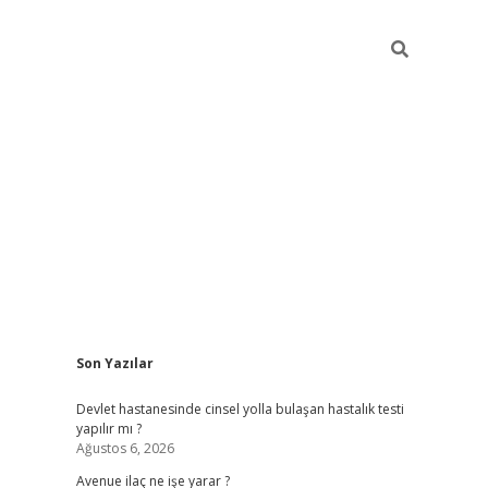
Sidebar
Son Yazılar
grand opera bah
Devlet hastanesinde cinsel yolla bulaşan hastalık testi
yapılır mı ?
Ağustos 6, 2026
Avenue ilaç ne işe yarar ?