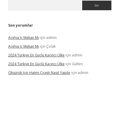
Arama
Son yorumlar
Açelya Iç Mekan Mı
için
admin
Açelya Iç Mekan Mı
için
Çolak
2024 Türkiye En Güçlü Kaçıncı Ülke
için
admin
2024 Türkiye En Güçlü Kaçıncı Ülke
için
Gülten
Öksürük Için Hatmi Çiçeği Nasıl Yapılır
için
admin
pera bahis