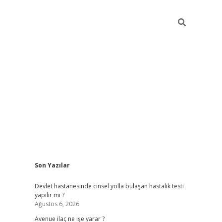
Sidebar
Son Yazılar
grand opera bah
Devlet hastanesinde cinsel yolla bulaşan hastalık testi
yapılır mı ?
Ağustos 6, 2026
Avenue ilaç ne işe yarar ?