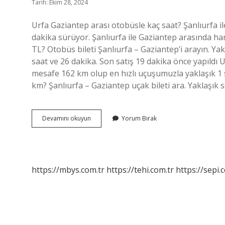
Tarih: Ekim 28, 2024
Urfa Gaziantep arası otobüsle kaç saat? Şanlıurfa i
dakika sürüyor. Şanlıurfa ile Gaziantep arasında ha
TL? Otobüs bileti Şanlıurfa – Gaziantep’i arayın. Ya
saat ve 26 dakika. Son satış 19 dakika önce yapıldı 
mesafe 162 km olup en hızlı uçuşumuzla yaklaşık 1 
km? Şanlıurfa – Gaziantep uçak bileti ara. Yaklaşık 
Şanlıurfa
Devamını okuyun
Yorum Bırak
Gaziantep
Kaç
Saat
Sürüyor
https://mbys.com.tr
https://tehi.com.tr
https://sepi.