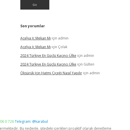
Son yorumlar
Açelya Iç Mekan Mı
için
admin
Açelya Iç Mekan Mı
için
Çolak
2024 Türkiye En Güçlü Kaçıncı Ülke
için
admin
2024 Türkiye En Güçlü Kaçıncı Ülke
için
Gülten
Öksürük Için Hatmi Çiçeği Nasıl Yapılır
için
admin
06 0 726
Telegram: @karabul
vermektedir. Bu nedenle, sitedeki içerikleri proaktif olarak denetleme