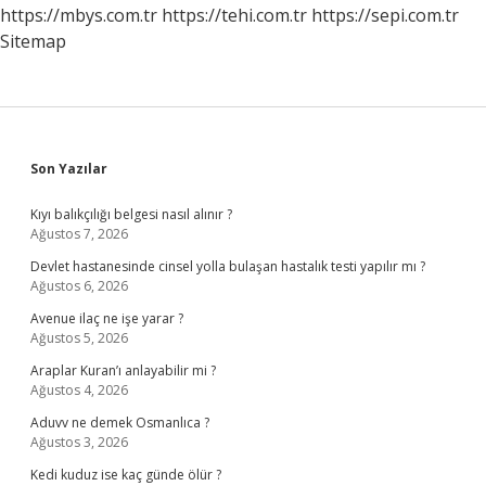
Adet
https://mbys.com.tr
https://tehi.com.tr
https://sepi.com.tr
Satıldı
Sitemap
Sidebar
Son Yazılar
Kıyı balıkçılığı belgesi nasıl alınır ?
Ağustos 7, 2026
Devlet hastanesinde cinsel yolla bulaşan hastalık testi yapılır mı ?
Ağustos 6, 2026
Avenue ilaç ne işe yarar ?
Ağustos 5, 2026
Araplar Kuran’ı anlayabilir mi ?
Ağustos 4, 2026
Aduvv ne demek Osmanlıca ?
Ağustos 3, 2026
Kedi kuduz ise kaç günde ölür ?