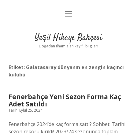
menüyü
Anasayfa
aç
Gizlilik Politikası
Yeşil Hikaye Bahçesi
Yasal Uyarı
Doğadan ilham alan keyifli bilgiler!
Hakkımızda
Etiket:
Galatasaray dünyanın en zengin kaçıncı
kulübü
Fenerbahçe Yeni Sezon Forma Kaç
Adet Satıldı
Tarih: Eylül 25, 2024
Fenerbahçe 2024’de kaç forma sattı? Sohbet. Tarihi
sezon rekoru kırıldı! 2023/24 sezonunda toplam