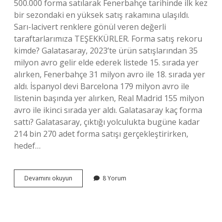
500.000 forma satılarak Fenerbahçe tarihinde ilk kez
bir sezondaki en yüksek satış rakamına ulaşıldı.
Sarı-lacivert renklere gönül veren değerli
taraftarlarımıza TEŞEKKÜRLER. Forma satış rekoru
kimde? Galatasaray, 2023’te ürün satışlarından 35
milyon avro gelir elde ederek listede 15. sırada yer
alırken, Fenerbahçe 31 milyon avro ile 18. sırada yer
aldı. İspanyol devi Barcelona 179 milyon avro ile
listenin başında yer alırken, Real Madrid 155 milyon
avro ile ikinci sırada yer aldı. Galatasaray kaç forma
sattı? Galatasaray, çıktığı yolculukta bugüne kadar
214 bin 270 adet forma satışı gerçekleştirirken,
hedef…
Fenerbahçe
Devamını okuyun
8 Yorum
Yeni
Sezon
Forma
Kaç