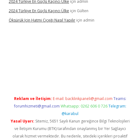
2024 Türkiye En Güçlü Kaçıncı Ülke
için
admin
2024 Türkiye En Güçlü Kaçıncı Ülke
için
Gülten
Öksürük Için Hatmi Çiçeği Nasıl Yapılır
için
admin
pera bahis
Reklam ve İletişim:
E-mail:
backlinkpaneli@gmail.com
Teams:
forumhizmeti@gmail.com
Whatsapp: 0262 606 0 726
Telegram:
@karabul
Yasal Uyarı:
Sitemiz, 5651 Sayılı Kanun gereğince Bilgi Teknolojileri
ve İletişim Kurumu (BTK) tarafından onaylanmış bir Yer Sağlayıcı
olarak hizmet vermektedir. Bu nedenle, sitedeki içerikleri proaktif