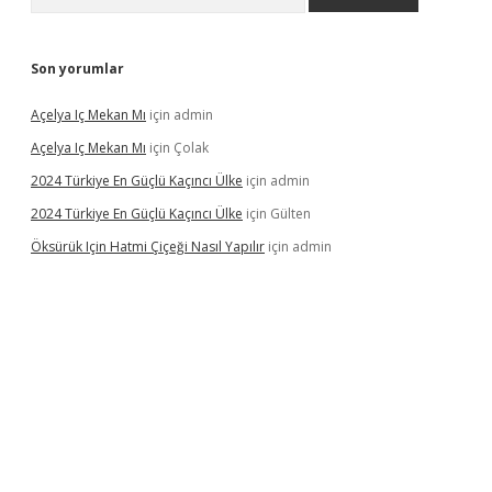
Son yorumlar
Açelya Iç Mekan Mı
için
admin
Açelya Iç Mekan Mı
için
Çolak
2024 Türkiye En Güçlü Kaçıncı Ülke
için
admin
2024 Türkiye En Güçlü Kaçıncı Ülke
için
Gülten
Öksürük Için Hatmi Çiçeği Nasıl Yapılır
için
admin
pera bahis