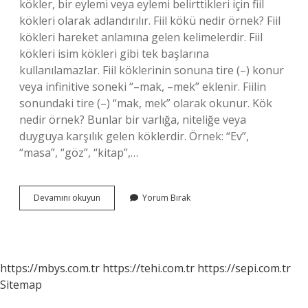
kökler, bir eylemi veya eylemi belirttikleri için fiil
kökleri olarak adlandırılır. Fiil kökü nedir örnek? Fiil
kökleri hareket anlamına gelen kelimelerdir. Fiil
kökleri isim kökleri gibi tek başlarına
kullanılamazlar. Fiil köklerinin sonuna tire (–) konur
veya infinitive soneki “–mak, –mek” eklenir. Fiilin
sonundaki tire (–) “mak, mek” olarak okunur. Kök
nedir örnek? Bunlar bir varlığa, niteliğe veya
duyguya karşılık gelen köklerdir. Örnek: “Ev”,
“masa”, “göz”, “kitap”,…
5
Devamını okuyun
Yorum Bırak
Sınıf
Türkçe
Fiil
Kökü
Nedir
https://mbys.com.tr
https://tehi.com.tr
https://sepi.com.tr
Sitemap