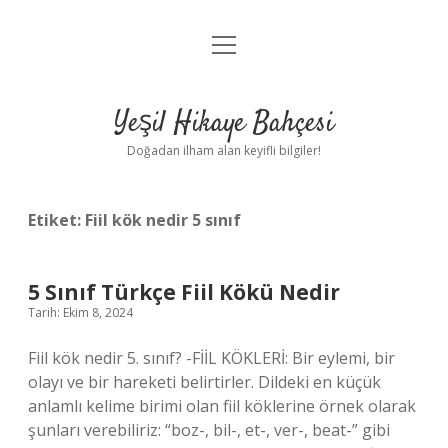
menüyü
Anasayfa
aç
Gizlilik Politikası
Yeşil Hikaye Bahçesi
Yasal Uyarı
Doğadan ilham alan keyifli bilgiler!
Hakkımızda
Etiket:
Fiil kök nedir 5 sınıf
5 Sınıf Türkçe Fiil Kökü Nedir
Tarih: Ekim 8, 2024
Fiil kök nedir 5. sınıf? -FİİL KÖKLERİ: Bir eylemi, bir
olayı ve bir hareketi belirtirler. Dildeki en küçük
anlamlı kelime birimi olan fiil köklerine örnek olarak
şunları verebiliriz: “boz-, bil-, et-, ver-, beat-” gibi