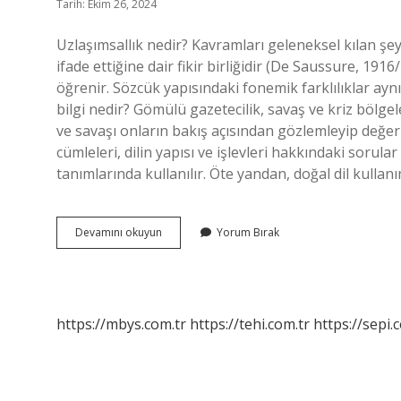
Tarih: Ekim 26, 2024
Uzlaşımsallık nedir? Kavramları geleneksel kılan şe
ifade ettiğine dair fikir birliğidir (De Saussure, 1916/
öğrenir. Sözcük yapısındaki fonemik farklılıklar aynı 
bilgi nedir? Gömülü gazetecilik, savaş ve kriz bölgel
ve savaşı onların bakış açısından gözlemleyip değer
cümleleri, dilin yapısı ve işlevleri hakkındaki sorular
tanımlarında kullanılır. Öte yandan, doğal dil kulla
Yanulamlama
Devamını okuyun
Yorum Bırak
Ne
Demek
https://mbys.com.tr
https://tehi.com.tr
https://sepi.