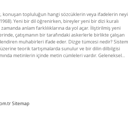
y, konuşan topluluğun hangi sözcüklerin veya ifadelerin neyi
1968). Yeni bir dil öğrenirken, bireyler yeni bir dizi kuralı
zamanda anlam farklılıklarına da yol açar. İliştirilmiş yeni
erinde, çatışmanın bir tarafındaki askerlerle birlikte çalışan
lendiren muhabirleri ifade eder. Dizge tümcesi nedir? Sistem
 üzerine teorik tartışmalarda sunulur ve bir dilin dilbilgisi
nımında metinlerin içinde metin cümleleri vardır. Geleneksel…
com.tr
Sitemap