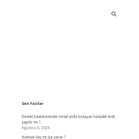
Sidebar
Son Yazılar
grand opera bahi
Devlet hastanesinde cinsel yolla bulaşan hastalık testi
yapılır mı ?
Ağustos 6, 2026
Avenue ilaç ne işe yarar ?