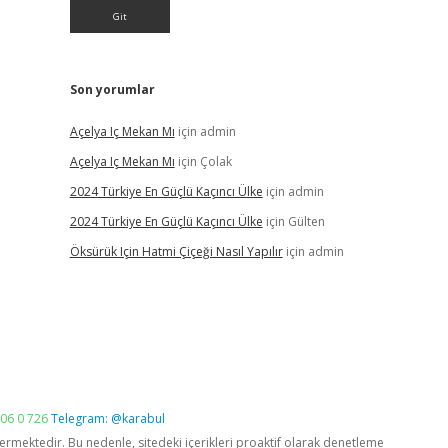
Son yorumlar
Açelya Iç Mekan Mı
için
admin
Açelya Iç Mekan Mı
için
Çolak
2024 Türkiye En Güçlü Kaçıncı Ülke
için
admin
2024 Türkiye En Güçlü Kaçıncı Ülke
için
Gülten
Öksürük Için Hatmi Çiçeği Nasıl Yapılır
için
admin
06 0 726
Telegram: @karabul
vermektedir. Bu nedenle, sitedeki içerikleri proaktif olarak denetleme