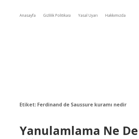
Anasayfa
Gizlilik Politikası
Yasal Uyarı
Hakkımızda
Etiket:
Ferdinand de Saussure kuramı nedir
Yanulamlama Ne D