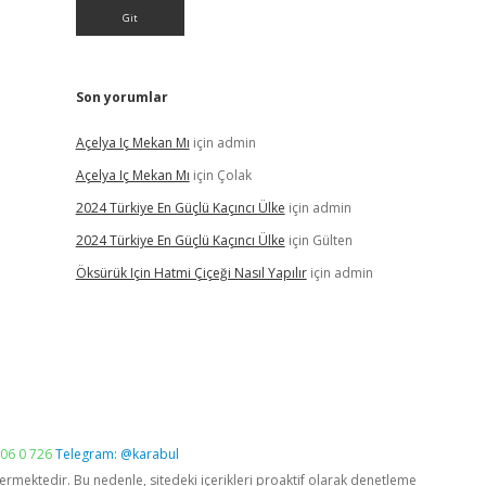
Son yorumlar
Açelya Iç Mekan Mı
için
admin
Açelya Iç Mekan Mı
için
Çolak
2024 Türkiye En Güçlü Kaçıncı Ülke
için
admin
2024 Türkiye En Güçlü Kaçıncı Ülke
için
Gülten
Öksürük Için Hatmi Çiçeği Nasıl Yapılır
için
admin
06 0 726
Telegram: @karabul
vermektedir. Bu nedenle, sitedeki içerikleri proaktif olarak denetleme