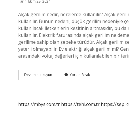
Tarih: Ekim 28, 2024
Alçak gerilim nedir, nerelerde kullanılır? Alçak geril
kullanılır. Bunun nedeni, düşük gerilim nedeniyle çe
kullanılacak iletkenlerin kesitinin artmasıdır, bu da
kullanılır. Elektrik faturasında alçak gerilim ne demek
gerilime sahip olan şebeke türüdür. Alçak gerilim şe
yeterli olmayabilir. Ev elektriği alçak gerilim mi? Gen
arasındaki voltaj değerleri için kullanılabilen bir te
Alçak
Devamını okuyun
Yorum Bırak
Gerilim
Nedir
Ne
Işe
Yarar
https://mbys.com.tr
https://tehi.com.tr
https://sepi.