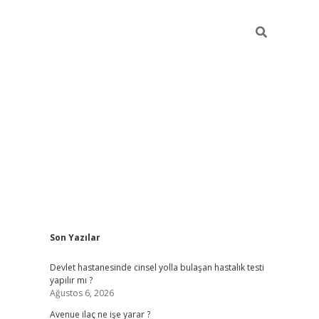
Sidebar
Son Yazılar
grand opera bahi
Devlet hastanesinde cinsel yolla bulaşan hastalık testi
yapılır mı ?
Ağustos 6, 2026
Avenue ilaç ne işe yarar ?