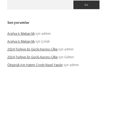
Arama
Son yorumlar
Açelya Iç Mekan Mı
için
admin
Açelya Iç Mekan Mı
için
Çolak
2024 Türkiye En Güçlü Kaçıncı Ülke
için
admin
2024 Türkiye En Güçlü Kaçıncı Ülke
için
Gülten
Öksürük Için Hatmi Çiçeği Nasıl Yapılır
için
admin
pera bahis