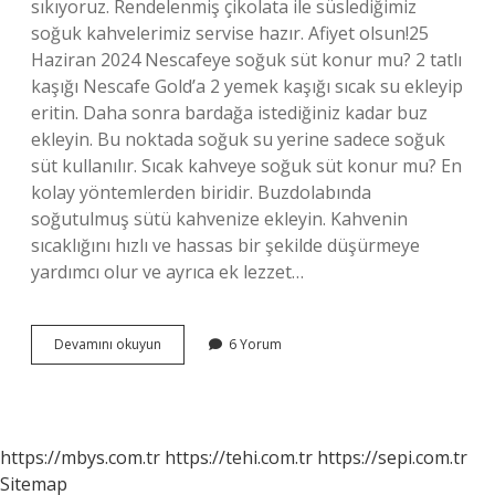
sıkıyoruz. Rendelenmiş çikolata ile süslediğimiz
soğuk kahvelerimiz servise hazır. Afiyet olsun!25
Haziran 2024 Nescafeye soğuk süt konur mu? 2 tatlı
kaşığı Nescafe Gold’a 2 yemek kaşığı sıcak su ekleyip
eritin. Daha sonra bardağa istediğiniz kadar buz
ekleyin. Bu noktada soğuk su yerine sadece soğuk
süt kullanılır. Sıcak kahveye soğuk süt konur mu? En
kolay yöntemlerden biridir. Buzdolabında
soğutulmuş sütü kahvenize ekleyin. Kahvenin
sıcaklığını hızlı ve hassas bir şekilde düşürmeye
yardımcı olur ve ayrıca ek lezzet…
Soğuk
Devamını okuyun
6 Yorum
Süt
Ile
Nescafe
Nasıl
Yapılır
https://mbys.com.tr
https://tehi.com.tr
https://sepi.com.tr
Sitemap