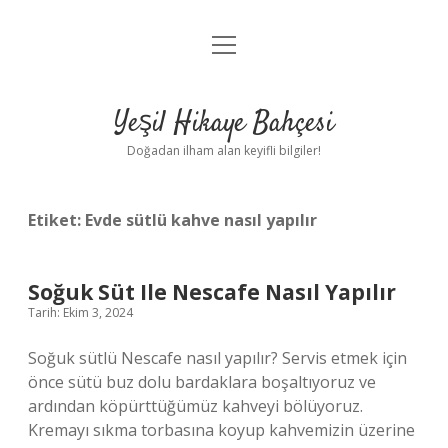
menüyü
Anasayfa
aç
Gizlilik Politikası
Yeşil Hikaye Bahçesi
Yasal Uyarı
Doğadan ilham alan keyifli bilgiler!
Hakkımızda
Etiket:
Evde sütlü kahve nasıl yapılır
Soğuk Süt Ile Nescafe Nasıl Yapılır
Tarih: Ekim 3, 2024
Soğuk sütlü Nescafe nasıl yapılır? Servis etmek için
önce sütü buz dolu bardaklara boşaltıyoruz ve
ardından köpürttüğümüz kahveyi bölüyoruz.
Kremayı sıkma torbasına koyup kahvemizin üzerine