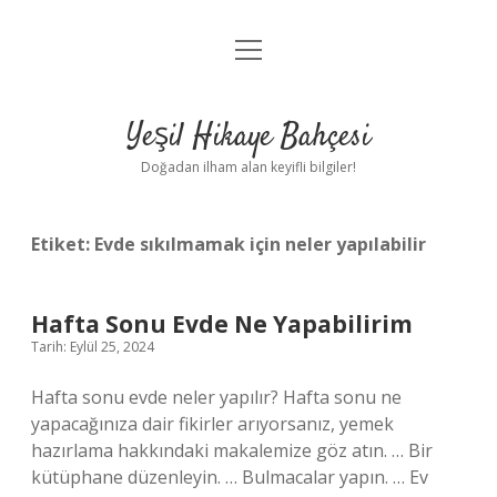
menüyü
Anasayfa
aç
Gizlilik Politikası
Yeşil Hikaye Bahçesi
Yasal Uyarı
Doğadan ilham alan keyifli bilgiler!
Hakkımızda
Etiket:
Evde sıkılmamak için neler yapılabilir
Hafta Sonu Evde Ne Yapabilirim
Tarih: Eylül 25, 2024
Hafta sonu evde neler yapılır? Hafta sonu ne
yapacağınıza dair fikirler arıyorsanız, yemek
hazırlama hakkındaki makalemize göz atın. … Bir
kütüphane düzenleyin. … Bulmacalar yapın. … Ev