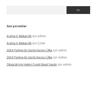
Arama
Son yorumlar
Açelya Iç Mekan Mı
için
admin
Açelya Iç Mekan Mı
için
Çolak
2024 Türkiye En Güçlü Kaçıncı Ülke
için
admin
2024 Türkiye En Güçlü Kaçıncı Ülke
için
Gülten
Öksürük Için Hatmi Çiçeği Nasıl Yapılır
için
admin
pera bahis