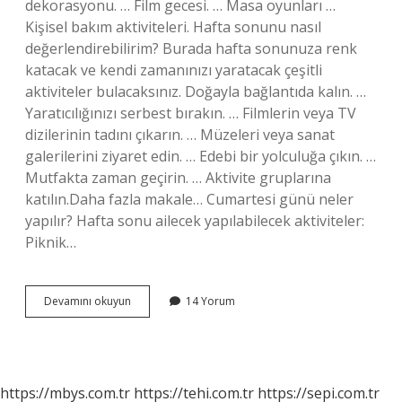
dekorasyonu. … Film gecesi. … Masa oyunları …
Kişisel bakım aktiviteleri. Hafta sonunu nasıl
değerlendirebilirim? Burada hafta sonunuza renk
katacak ve kendi zamanınızı yaratacak çeşitli
aktiviteler bulacaksınız. Doğayla bağlantıda kalın. …
Yaratıcılığınızı serbest bırakın. … Filmlerin veya TV
dizilerinin tadını çıkarın. … Müzeleri veya sanat
galerilerini ziyaret edin. … Edebi bir yolculuğa çıkın. …
Mutfakta zaman geçirin. … Aktivite gruplarına
katılın.Daha fazla makale… Cumartesi günü neler
yapılır? Hafta sonu ailecek yapılabilecek aktiviteler:
Piknik…
Hafta
Devamını okuyun
14 Yorum
Sonu
Evde
Ne
Yapabilirim
https://mbys.com.tr
https://tehi.com.tr
https://sepi.com.tr