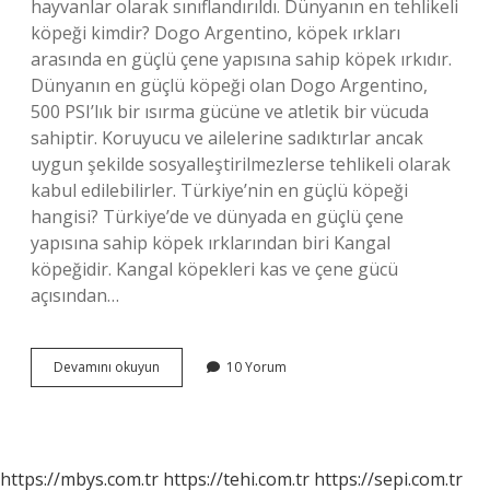
hayvanlar olarak sınıflandırıldı. Dünyanın en tehlikeli
köpeği kimdir? Dogo Argentino, köpek ırkları
arasında en güçlü çene yapısına sahip köpek ırkıdır.
Dünyanın en güçlü köpeği olan Dogo Argentino,
500 PSI’lık bir ısırma gücüne ve atletik bir vücuda
sahiptir. Koruyucu ve ailelerine sadıktırlar ancak
uygun şekilde sosyalleştirilmezlerse tehlikeli olarak
kabul edilebilirler. Türkiye’nin en güçlü köpeği
hangisi? Türkiye’de ve dünyada en güçlü çene
yapısına sahip köpek ırklarından biri Kangal
köpeğidir. Kangal köpekleri kas ve çene gücü
açısından…
En
Devamını okuyun
10 Yorum
Tehlikeli
Köpek
Hangi
Köpektir
https://mbys.com.tr
https://tehi.com.tr
https://sepi.com.tr