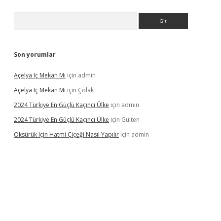
Arama
Son yorumlar
Açelya Iç Mekan Mı
için
admin
Açelya Iç Mekan Mı
için
Çolak
2024 Türkiye En Güçlü Kaçıncı Ülke
için
admin
2024 Türkiye En Güçlü Kaçıncı Ülke
için
Gülten
Öksürük Için Hatmi Çiçeği Nasıl Yapılır
için
admin