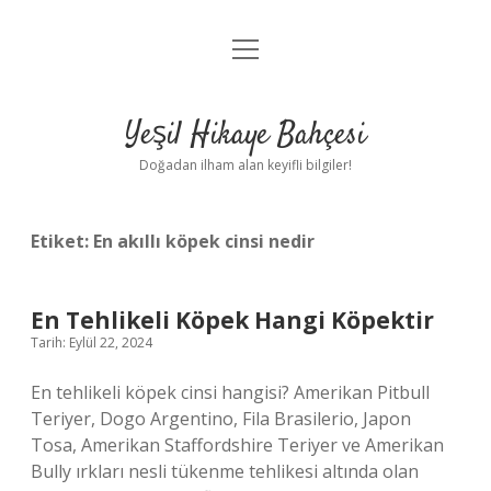
menüyü
Anasayfa
aç
Gizlilik Politikası
Yeşil Hikaye Bahçesi
Yasal Uyarı
Doğadan ilham alan keyifli bilgiler!
Hakkımızda
Etiket:
En akıllı köpek cinsi nedir
En Tehlikeli Köpek Hangi Köpektir
Tarih: Eylül 22, 2024
En tehlikeli köpek cinsi hangisi? Amerikan Pitbull
Teriyer, Dogo Argentino, Fila Brasilerio, Japon
Tosa, Amerikan Staffordshire Teriyer ve Amerikan
Bully ırkları nesli tükenme tehlikesi altında olan