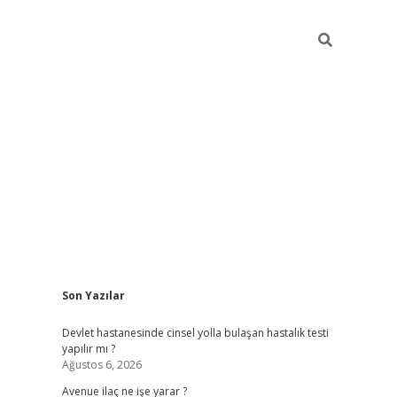
Sidebar
Son Yazılar
grand opera bah
Devlet hastanesinde cinsel yolla bulaşan hastalık testi
yapılır mı ?
Ağustos 6, 2026
Avenue ilaç ne işe yarar ?