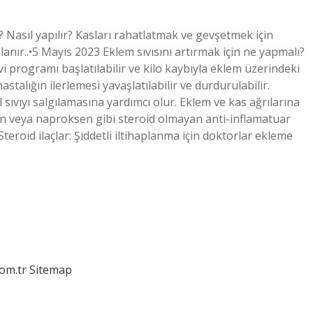
r? Nasıl yapılır? Kasları rahatlatmak ve gevşetmek için
ır..•5 Mayıs 2023 Eklem sıvısını artırmak için ne yapmalı?
vi programı başlatılabilir ve kilo kaybıyla eklem üzerindeki
talığın ilerlemesi yavaşlatılabilir ve durdurulabilir.
ıvıyı salgılamasına yardımcı olur. Eklem ve kas ağrılarına
rofen veya naproksen gibi steroid olmayan anti-inflamatuar
. Steroid ilaçlar: Şiddetli iltihaplanma için doktorlar ekleme
com.tr
Sitemap