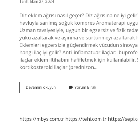
Tarih: Ekim 27, 2024
Diz eklem ağrısı nasıl geçer? Diz ağrısına ne iyi geli
havluyla sarılmış soğuk kompres Aromaterapi uygulan
Uzman tavsiyesiyle, uygun bir egzersiz ve fizik teda
yükü azaltarak ve aşınma ve sürtünmeyi azaltarak has
Eklemleri egzersizle güçlendirmek vücudun sinovyal s
hangi ilaç iyi gelir? Anti-inflamatuar ilaçlar: İbup
ilaçlar eklem iltihabını hafifletmek için kullanılabilir
kortikosteroid ilaçlar (prednizon…
Diz
Devamını okuyun
Yorum Bırak
Ve
Eklem
Ağrısına
Ne
Iyi
https://mbys.com.tr
https://tehi.com.tr
https://sepi.
Gelir