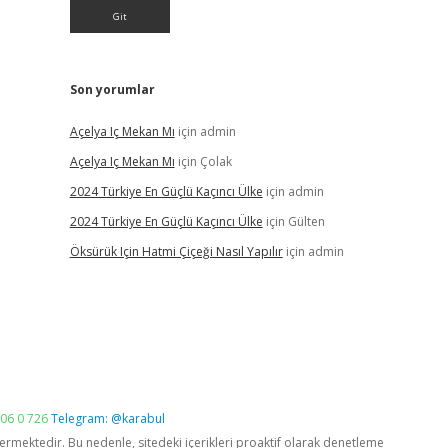
Son yorumlar
Açelya Iç Mekan Mı
için
admin
Açelya Iç Mekan Mı
için
Çolak
2024 Türkiye En Güçlü Kaçıncı Ülke
için
admin
2024 Türkiye En Güçlü Kaçıncı Ülke
için
Gülten
Öksürük Için Hatmi Çiçeği Nasıl Yapılır
için
admin
06 0 726
Telegram: @karabul
vermektedir. Bu nedenle, sitedeki içerikleri proaktif olarak denetleme