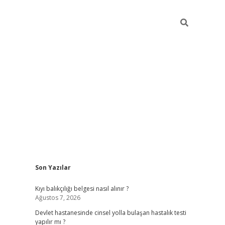
Sidebar
Son Yazılar
grand opera bah
Kıyı balıkçılığı belgesi nasıl alınır ?
Ağustos 7, 2026
Devlet hastanesinde cinsel yolla bulaşan hastalık testi
yapılır mı ?