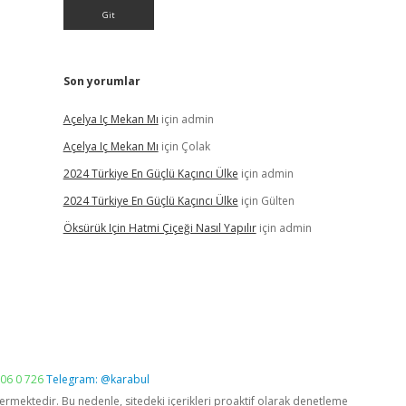
Son yorumlar
Açelya Iç Mekan Mı
için
admin
Açelya Iç Mekan Mı
için
Çolak
2024 Türkiye En Güçlü Kaçıncı Ülke
için
admin
2024 Türkiye En Güçlü Kaçıncı Ülke
için
Gülten
Öksürük Için Hatmi Çiçeği Nasıl Yapılır
için
admin
06 0 726
Telegram: @karabul
vermektedir. Bu nedenle, sitedeki içerikleri proaktif olarak denetleme