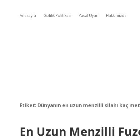
Anasayfa
Gizlilik Politikası
Yasal Uyarı
Hakkımızda
Etiket:
Dünyanın en uzun menzilli silahı kaç me
En Uzun Menzilli Fu