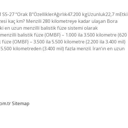
S-27 “Orak B”ÖzelliklerAğırlık47.200 kgUzunluk22,7 mEtkil
üzesi kaç km? Menzili 280 kilometreye kadar ulaşan Bora
ki en uzun menzilli balistik füze sistemi olarak
menzilli balistik füze (OMBF) – 1.000 ila 3.500 kilometre (620
k füze (OMBF) – 3.500 ila 5.500 kilometre (2.200 ila 3.400 mil)
 5.500 kilometreden (3.400 mil) fazla menzil. İran’ın en uzun
com.tr
Sitemap