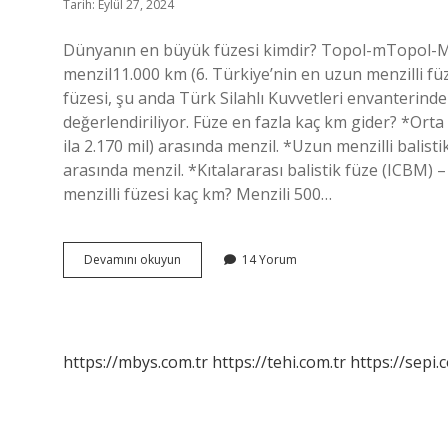
Tarih: Eylül 27, 2024
Dünyanın en büyük füzesi kimdir? Topol-mTopol-M S
menzil11.000 km (6. Türkiye’nin en uzun menzilli f
füzesi, şu anda Türk Silahlı Kuvvetleri envanterinde
değerlendiriliyor. Füze en fazla kaç km gider? *Orta 
ila 2.170 mil) arasında menzil. *Uzun menzilli balisti
arasında menzil. *Kıtalararası balistik füze (ICBM) –
menzilli füzesi kaç km? Menzili 500…
En
Devamını okuyun
14 Yorum
Uzun
Menzilli
Fuze
Kimde
https://mbys.com.tr
https://tehi.com.tr
https://sepi.