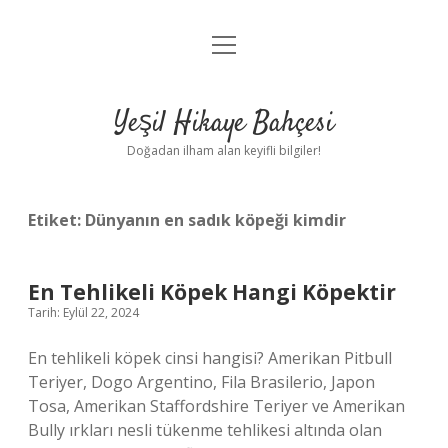
menüyü
Anasayfa
aç
Gizlilik Politikası
Yeşil Hikaye Bahçesi
Yasal Uyarı
Doğadan ilham alan keyifli bilgiler!
Hakkımızda
Etiket:
Dünyanın en sadık köpeği kimdir
En Tehlikeli Köpek Hangi Köpektir
Tarih: Eylül 22, 2024
En tehlikeli köpek cinsi hangisi? Amerikan Pitbull
Teriyer, Dogo Argentino, Fila Brasilerio, Japon
Tosa, Amerikan Staffordshire Teriyer ve Amerikan
Bully ırkları nesli tükenme tehlikesi altında olan