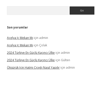
Arama
Son yorumlar
Açelya Iç Mekan Mı
için
admin
Açelya Iç Mekan Mı
için
Çolak
2024 Türkiye En Güçlü Kaçıncı Ülke
için
admin
2024 Türkiye En Güçlü Kaçıncı Ülke
için
Gülten
Öksürük Için Hatmi Çiçeği Nasıl Yapılır
için
admin
opera bahis