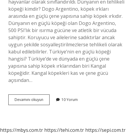
hayvanlar olarak sınıflandırıldı. Dünyanın en tehlikeli
köpeği kimdir? Dogo Argentino, köpek ırkları
arasında en güçlü çene yapısına sahip köpek ırkıdır.
Dünyanın en güçlü köpeği olan Dogo Argentino,
500 PSI’lık bir ısırma gücüne ve atletik bir vücuda
sahiptir. Koruyucu ve ailelerine sadıktırlar ancak
uygun şekilde sosyalleştirilmezlerse tehlikeli olarak
kabul edilebilirler. Türkiye’nin en güçlü köpeği
hangisi? Türkiye’de ve dünyada en güçlü çene
yapısına sahip köpek ırklarından biri Kangal
köpeğidir. Kangal köpekleri kas ve çene gücü
açısından…
En
Devamını okuyun
10 Yorum
Tehlikeli
Köpek
Hangi
Köpektir
https://mbys.com.tr
https://tehi.com.tr
https://sepi.com.tr