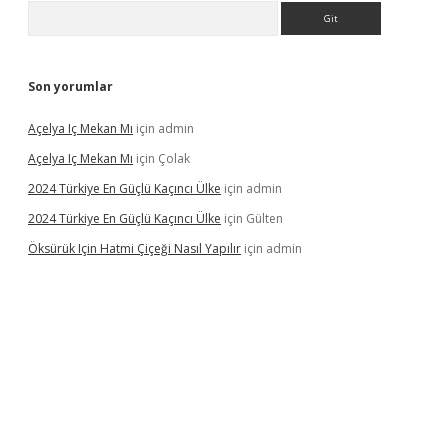
Arama
Son yorumlar
Açelya Iç Mekan Mı
için
admin
Açelya Iç Mekan Mı
için
Çolak
2024 Türkiye En Güçlü Kaçıncı Ülke
için
admin
2024 Türkiye En Güçlü Kaçıncı Ülke
için
Gülten
Öksürük Için Hatmi Çiçeği Nasıl Yapılır
için
admin
pera bahis