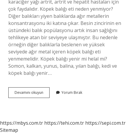
karaciğer yağı artrit, artrit ve hepatit hastaları için
çok faydalıdır. Köpek balığı eti neden yenmiyor?
Diğer balıkları yiyen balıklarda ağır metallerin
konsantrasyonu iki katına çıkar. Besin zincirinin en
üstündeki balık popülasyonu artık insan sağlığını
tehlikeye atan bir seviyeye ulaşmıştır. Bu nedenle
örneğin diğer balıklarla beslenen ve yüksek
seviyede ağır metal içeren köpek balığı eti
yenmemelidir. Köpek balığı yenir mi helal mi?
Somon, kalkan, yunus, balina, yılan balığı, kedi ve
köpek balığı yenir.…
Köpek
Devamını okuyun
Yorum Bırak
Balığı
Eti
Faydalı
Mı
https://mbys.com.tr
https://tehi.com.tr
https://sepi.com.tr
Sitemap