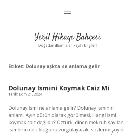
menüyü
Anasayfa
aç
Gizlilik Politikası
Yeşil Hikaye Bahçesi
Yasal Uyarı
Doğadan ilham alan keyifli bilgiler!
Hakkımızda
Etiket:
Dolunay aşkta ne anlama gelir
Dolunay Ismini Koymak Caiz Mi
Tarih: Ekim 21, 2024
Dolunay ismi ne anlama gelir? Dolunay isminin
anlamı: Ayın bütün olarak görülmesi. Hangi ismi
koymak caiz değildir? Öztürk, dinen mekruh sayılan
isimlerin de olduğunu vurgulayarak, sözlerini şöyle