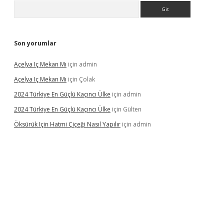
Arama
Son yorumlar
Açelya Iç Mekan Mı
için
admin
Açelya Iç Mekan Mı
için
Çolak
2024 Türkiye En Güçlü Kaçıncı Ülke
için
admin
2024 Türkiye En Güçlü Kaçıncı Ülke
için
Gülten
Öksürük Için Hatmi Çiçeği Nasıl Yapılır
için
admin
pera bahis