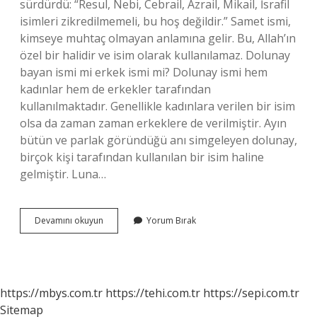
sürdürdü: “Resul, Nebi, Cebrail, Azrail, Mikail, İsrafil
isimleri zikredilmemeli, bu hoş değildir.” Samet ismi,
kimseye muhtaç olmayan anlamına gelir. Bu, Allah’ın
özel bir halidir ve isim olarak kullanılamaz. Dolunay
bayan ismi mi erkek ismi mi? Dolunay ismi hem
kadınlar hem de erkekler tarafından
kullanılmaktadır. Genellikle kadınlara verilen bir isim
olsa da zaman zaman erkeklere de verilmiştir. Ayın
bütün ve parlak göründüğü anı simgeleyen dolunay,
birçok kişi tarafından kullanılan bir isim haline
gelmiştir. Luna…
Dolunay
Devamını okuyun
Yorum Bırak
Ismini
Koymak
Caiz
Mi
https://mbys.com.tr
https://tehi.com.tr
https://sepi.com.tr
Sitemap