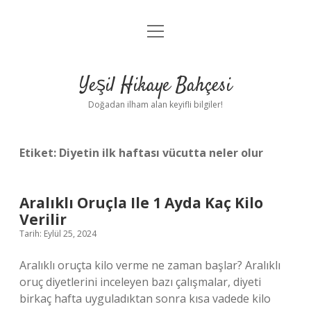
menüyü
Anasayfa
aç
Gizlilik Politikası
Yeşil Hikaye Bahçesi
Yasal Uyarı
Doğadan ilham alan keyifli bilgiler!
Hakkımızda
Etiket:
Diyetin ilk haftası vücutta neler olur
Aralıklı Oruçla Ile 1 Ayda Kaç Kilo
Verilir
Tarih: Eylül 25, 2024
Aralıklı oruçta kilo verme ne zaman başlar? Aralıklı
oruç diyetlerini inceleyen bazı çalışmalar, diyeti
birkaç hafta uyguladıktan sonra kısa vadede kilo