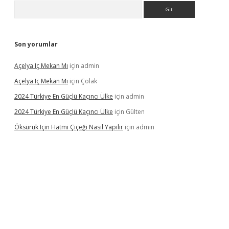
Arama
Son yorumlar
Açelya Iç Mekan Mı
için
admin
Açelya Iç Mekan Mı
için
Çolak
2024 Türkiye En Güçlü Kaçıncı Ülke
için
admin
2024 Türkiye En Güçlü Kaçıncı Ülke
için
Gülten
Öksürük Için Hatmi Çiçeği Nasıl Yapılır
için
admin
pera bahis