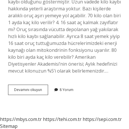
kaybı olduğunu göstermiştir. Uzun vadede kilo kaybı
hakkında yeterli araştırma yoktur. Bazı kişilerde
aralıklı oruç aşırı yemeye yol açabilir. 70 kilo olan biri
1 ayda kaç kilo verilir? 4. 16 saat aç kalmak zayıflatır
mı? Oruç sırasında vücutta depolanan yağ yakılarak
hızlı kilo kaybı sağlanabilir. Ayrıca 8 saat yemek yiyip
16 saat oruç tuttuğumuzda hücrelerimizdeki enerji
kaynağı olan mitokondrinin fonksiyonu uyarılır. 80
kilo biri ayda kaç kilo verebilir? Amerikan
Diyetisyenler Akademisi’nin önerisi; Aylık hedefinizi
mevcut kilonuzun %5’i olarak belirlemenizdir.…
Aralıklı
Devamını okuyun
8 Yorum
Oruçla
Ile
1
Ayda
Kaç
https://mbys.com.tr
https://tehi.com.tr
https://sepi.com.tr
Kilo
Sitemap
Verilir