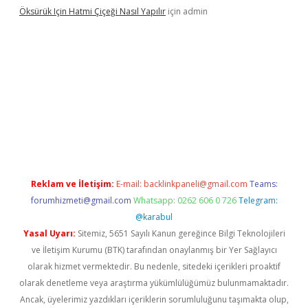
Öksürük Için Hatmi Çiçeği Nasıl Yapılır
için
admin
pera bahis
Reklam ve İletişim:
E-mail:
backlinkpaneli@gmail.com
Teams:
forumhizmeti@gmail.com
Whatsapp: 0262 606 0 726
Telegram:
@karabul
Yasal Uyarı:
Sitemiz, 5651 Sayılı Kanun gereğince Bilgi Teknolojileri
ve İletişim Kurumu (BTK) tarafından onaylanmış bir Yer Sağlayıcı
olarak hizmet vermektedir. Bu nedenle, sitedeki içerikleri proaktif
olarak denetleme veya araştırma yükümlülüğümüz bulunmamaktadır.
Ancak, üyelerimiz yazdıkları içeriklerin sorumluluğunu taşımakta olup,