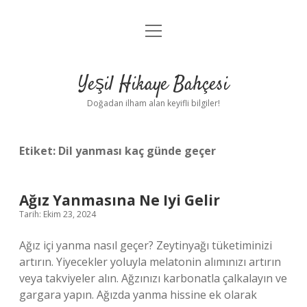
menüyü
Anasayfa
aç
Gizlilik Politikası
Yeşil Hikaye Bahçesi
Yasal Uyarı
Doğadan ilham alan keyifli bilgiler!
Hakkımızda
Etiket:
Dil yanması kaç günde geçer
Ağız Yanmasına Ne Iyi Gelir
Tarih: Ekim 23, 2024
Ağız içi yanma nasıl geçer? Zeytinyağı tüketiminizi
artırın. Yiyecekler yoluyla melatonin alımınızı artırın
veya takviyeler alın. Ağzınızı karbonatla çalkalayın ve
gargara yapın. Ağızda yanma hissine ek olarak