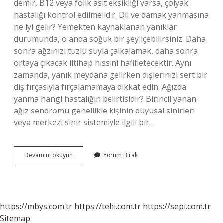
demir, B12 veya folik asit eksikliği varsa, çölyak
hastalığı kontrol edilmelidir. Dil ve damak yanmasına
ne iyi gelir? Yemekten kaynaklanan yanıklar
durumunda, o anda soğuk bir şey içebilirsiniz. Daha
sonra ağzınızı tuzlu suyla çalkalamak, daha sonra
ortaya çıkacak iltihap hissini hafifletecektir. Aynı
zamanda, yanık meydana gelirken dişlerinizi sert bir
diş fırçasıyla fırçalamamaya dikkat edin. Ağızda
yanma hangi hastalığın belirtisidir? Birincil yanan
ağız sendromu genellikle kişinin duyusal sinirleri
veya merkezi sinir sistemiyle ilgili bir…
Ağız
Devamını okuyun
Yorum Bırak
Yanmasına
Ne
Iyi
Gelir
https://mbys.com.tr
https://tehi.com.tr
https://sepi.com.tr
Sitemap