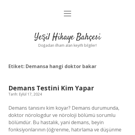
menüyü
Anasayfa
aç
Gizlilik Politikası
Yeşil Hikaye Bahçesi
Yasal Uyarı
Doğadan ilham alan keyifli bilgiler!
Hakkımızda
Etiket:
Demansa hangi doktor bakar
Demans Testini Kim Yapar
Tarih: Eylül 17, 2024
Demans tanısını kim koyar? Demans durumunda,
doktor nörologdur ve nöroloji bölümü sorumlu
bölümdür. Bu hastalık, yani demans, beyin
fonksiyonlarının (öğrenme, hatırlama ve düşünme