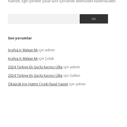
halinde, ilgili içerikler yasal süre içerisinde sitemizden kaldırılacaktır.
Arama
Son yorumlar
Açelya Iç Mekan Mı
için
admin
Açelya Iç Mekan Mı
için
Çolak
2024 Türkiye En Güçlü Kaçıncı Ülke
için
admin
2024 Türkiye En Güçlü Kaçıncı Ülke
için
Gülten
Öksürük Için Hatmi Çiçeği Nasıl Yapılır
için
admin