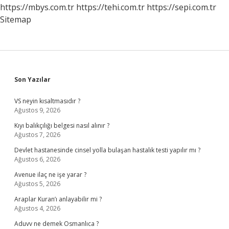
https://mbys.com.tr
https://tehi.com.tr
https://sepi.com.tr
Sitemap
Sidebar
Son Yazılar
VS neyin kısaltmasıdır ?
Ağustos 9, 2026
Kıyı balıkçılığı belgesi nasıl alınır ?
Ağustos 7, 2026
Devlet hastanesinde cinsel yolla bulaşan hastalık testi yapılır mı ?
Ağustos 6, 2026
Avenue ilaç ne işe yarar ?
Ağustos 5, 2026
Araplar Kuran’ı anlayabilir mi ?
Ağustos 4, 2026
Aduvv ne demek Osmanlıca ?