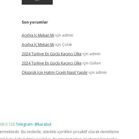
Son yorumlar
Açelya Iç Mekan Mı
için
admin
Açelya Iç Mekan Mı
için
Çolak
2024 Türkiye En Güçlü Kaçıncı Ülke
için
admin
2024 Türkiye En Güçlü Kaçıncı Ülke
için
Gülten
Öksürük Için Hatmi Çiçeği Nasıl Yapılır
için
admin
06 0 726
Telegram: @karabul
vermektedir. Bu nedenle, sitedeki içerikleri proaktif olarak denetleme