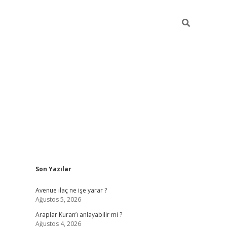
Sidebar
Son Yazılar
grand opera ba
Avenue ilaç ne işe yarar ?
Ağustos 5, 2026
Araplar Kuran’ı anlayabilir mi ?
Ağustos 4, 2026