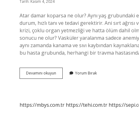
Tarih: Kasım 4, 2024
Atar damar koparsa ne olur? Aynı yaş grubundaki er
durum, hızlı tanı ve tedavi gerektirir. Ani sırt ağrıs
krizi, çoklu organ yetmezliği ve hatta ölüm dahil ol
sonucu ne olur? Vasküler yaralanma sadece anemiy
aynı zamanda kanama ve sıvı kaybından kaynaklanan 
bu hasta grubunda, herhangi bir travma hastasında
Atar
Devamını okuyun
Yorum Bırak
Damar
Patlarsa
Ne
Olur
https://mbys.com.tr
https://tehi.com.tr
https://sepi.