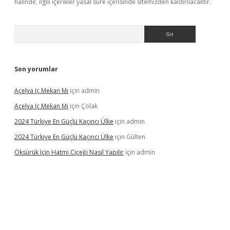
halinde, ilgili içerikler yasal süre içerisinde sitemizden kaldırılacaktır.
Arama
Son yorumlar
Açelya Iç Mekan Mı
için
admin
Açelya Iç Mekan Mı
için
Çolak
2024 Türkiye En Güçlü Kaçıncı Ülke
için
admin
2024 Türkiye En Güçlü Kaçıncı Ülke
için
Gülten
Öksürük Için Hatmi Çiçeği Nasıl Yapılır
için
admin