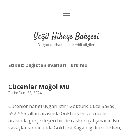
menüyü
Anasayfa
aç
Gizlilik Politikası
Yeşil Hikaye Bahçesi
Yasal Uyarı
Doğadan ilham alan keyifli bilgiler!
Hakkımızda
Etiket:
Dağıstan avarları Türk mü
Cücenler Moğol Mu
Tarih: Ekim 28, 2024
Cücenler hangi uygarlıktır? Göktürk-Cüce Savaşı,
552-555 yılları arasında Göktürkler ve cüceler
arasında gerçekleşen bir dizi askeri çatışmadır. Bu
savaşlar sonucunda Göktürk Kağanlığı kurulurken,