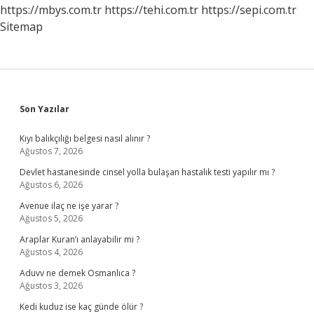
https://mbys.com.tr
https://tehi.com.tr
https://sepi.com.tr
Sitemap
Sidebar
Son Yazılar
Kıyı balıkçılığı belgesi nasıl alınır ?
Ağustos 7, 2026
Devlet hastanesinde cinsel yolla bulaşan hastalık testi yapılır mı ?
Ağustos 6, 2026
Avenue ilaç ne işe yarar ?
Ağustos 5, 2026
Araplar Kuran’ı anlayabilir mi ?
Ağustos 4, 2026
Aduvv ne demek Osmanlıca ?
Ağustos 3, 2026
Kedi kuduz ise kaç günde ölür ?