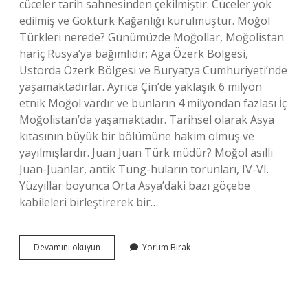
cüceler tarih sahnesinden çekilmiştir. Cüceler yok
edilmiş ve Göktürk Kağanlığı kurulmuştur. Moğol
Türkleri nerede? Günümüzde Moğollar, Moğolistan
hariç Rusya’ya bağımlıdır; Aga Özerk Bölgesi,
Ustorda Özerk Bölgesi ve Buryatya Cumhuriyeti’nde
yaşamaktadırlar. Ayrıca Çin’de yaklaşık 6 milyon
etnik Moğol vardır ve bunların 4 milyondan fazlası İç
Moğolistan’da yaşamaktadır. Tarihsel olarak Asya
kıtasının büyük bir bölümüne hakim olmuş ve
yayılmışlardır. Juan Juan Türk müdür? Moğol asıllı
Juan-Juanlar, antik Tung-huların torunları, IV-VI.
Yüzyıllar boyunca Orta Asya’daki bazı göçebe
kabileleri birleştirerek bir…
Cücenler
Devamını okuyun
Yorum Bırak
Moğol
Mu